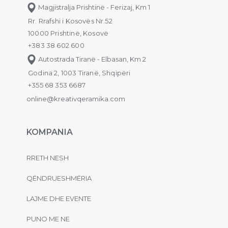
Magjistralja Prishtinë - Ferizaj, Km 1
Rr. Rrafshi i Kosovës Nr.52
10000 Prishtinë, Kosovë
+383 38 602 600
Autostrada Tiranë - Elbasan, Km 2
Godina 2, 1003 Tiranë, Shqipëri
+355 68 353 6687
online@kreativqeramika.com
KOMPANIA
RRETH NESH
QËNDRUESHMËRIA
LAJME DHE EVENTE
PUNO ME NE