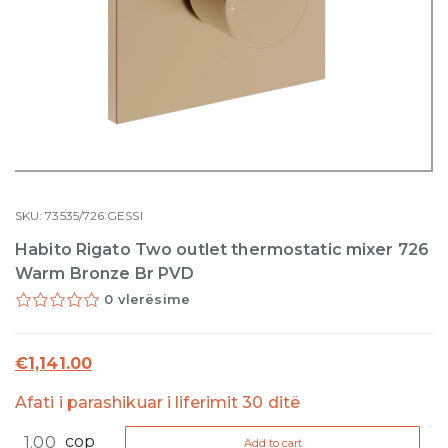
SKU:
73535/726
GESSI
Habito Rigato Two outlet thermostatic mixer 726
Warm Bronze Br PVD
0 vlerësime
€
1,141.00
Afati i parashikuar i liferimit 30 ditë
Habito
cop
Add to cart
Rigato