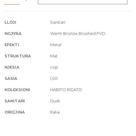
Two
outlet
thermostatic
LLOJI
Sanitari
mixer
NGJYRA
Warm Bronze Brushed PVD
726
Warm
EFEKTI
Metal
Bronze
STRUKTURA
Mat
Br
PVD
NJESIA
cop
quantity
SASIA
1,00
KOLEKSIONI
HABITO RIGATO
SANITARI
Dush
ORIGJINA
Italia