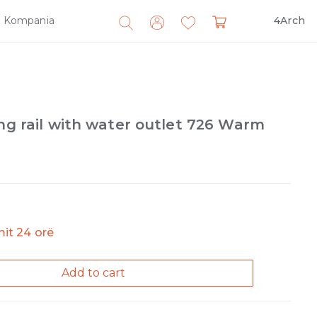
Kompania
4Arch
Search
for:
ing rail with water outlet 726 Warm
imit 24 orë
Add to cart