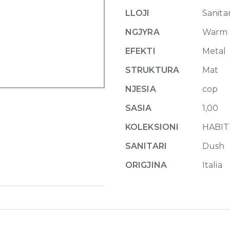
with
LLOJI
Sanitar
water
outlet
NGJYRA
Warm 
726
EFEKTI
Metal
Warm
Bronze
STRUKTURA
Mat
Br
NJESIA
cop
PVD
quantity
SASIA
1,00
KOLEKSIONI
HABIT
SANITARI
Dush
ORIGJINA
Italia