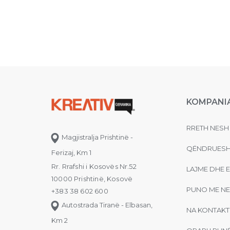
KOMPANI
RRETH NESH
Magjistralja Prishtinë -
QËNDRUESH
Ferizaj, Km 1
Rr. Rrafshi i Kosovës Nr.52
LAJME DHE 
10000 Prishtinë, Kosovë
PUNO ME NE
+383 38 602 600
Autostrada Tiranë - Elbasan,
NA KONTAKT
Km 2