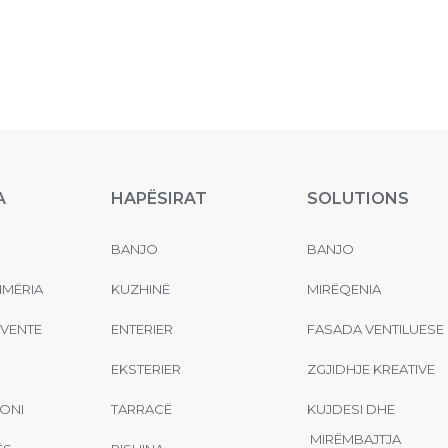
A
HAPËSIRAT
SOLUTIONS
BANJO
BANJO
MËRIA
KUZHINË
MIRËQENIA
EVENTE
ENTERIER
FASADA VENTILUESE
EKSTERIER
ZGJIDHJE KREATIVE
ONI
TARRACË
KUJDESI DHE
MIRËMBAJTJA