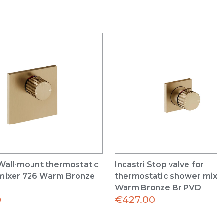
 Wall-mount thermostatic
Incastri Stop valve for
mixer 726 Warm Bronze
thermostatic shower mix
Warm Bronze Br PVD
0
€
427.00