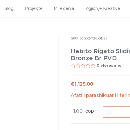
Blog
Projekte
Mirëqenia
Zgjidhje Kreative
SKU:
63582/726
GESSI
Habito Rigato Slid
Bronze Br PVD
0 vlerësime
€
1,125.00
Afati i parashikuar i lifer
Habito
cop
Rigato
Sliding
rail