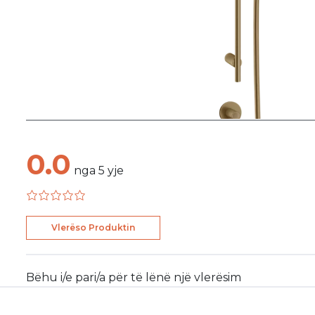
0.0
nga
5
yje
Vlerëso Produktin
Bëhu i/e pari/a për të lënë një vlerësim