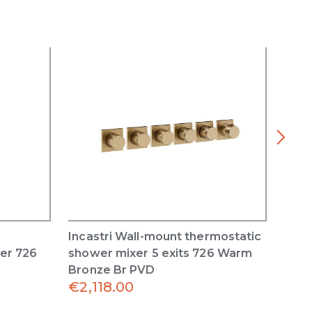
Incastri Wall-mount thermostatic
Inca
er 726
shower mixer 5 exits 726 Warm
show
Bronze Br PVD
Bron
€
2,118.00
€
1,