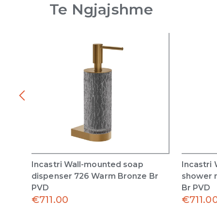
Te Ngjajshme
Incastri Wall-mounted soap
Incastri
dispenser 726 Warm Bronze Br
shower 
PVD
Br PVD
€
711.00
€
711.0