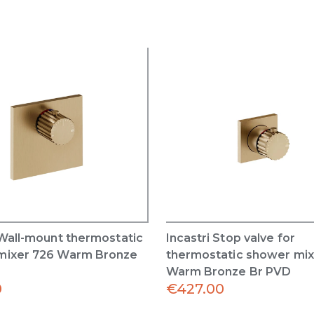
 Wall-mount thermostatic
Incastri Stop valve for
mixer 726 Warm Bronze
thermostatic shower mix
Warm Bronze Br PVD
0
€
427.00