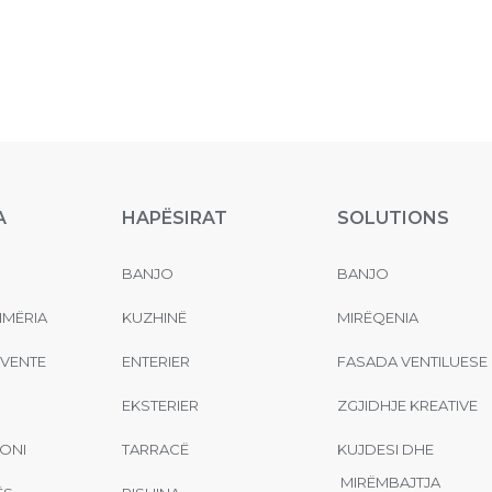
A
HAPËSIRAT
SOLUTIONS
BANJO
BANJO
MËRIA
KUZHINË
MIRËQENIA
EVENTE
ENTERIER
FASADA VENTILUESE
EKSTERIER
ZGJIDHJE KREATIVE
ONI
TARRACË
KUJDESI DHE
MIRËMBAJTJA