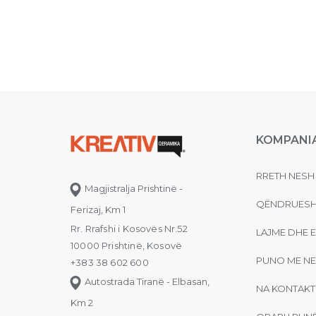
KOMPANI
RRETH NESH
Magjistralja Prishtinë -
QËNDRUESH
Ferizaj, Km 1
Rr. Rrafshi i Kosovës Nr.52
LAJME DHE 
10000 Prishtinë, Kosovë
PUNO ME NE
+383 38 602 600
Autostrada Tiranë - Elbasan,
NA KONTAKT
Km 2