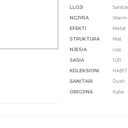
two-
LLOJI
Sanitar
ways
shower
NGJYRA
Warm 
mixer
EFEKTI
Metal
726
Warm
STRUKTURA
Mat
Bronze
NJESIA
cop
Br
PVD
SASIA
1,00
quantity
KOLEKSIONI
HABI
SANITARI
Dush
ORIGJINA
Italia