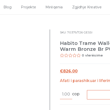
Blog
Projekte
Mirëqenia
Zgjidhje Kreative
SKU:
70379/726
GESSI
Habito Trame Wal
Warm Bronze Br P
0 vlerësime
€
826.00
Afati i parashikuar i lifer
Habito
cop
Trame
Wall-
mounted