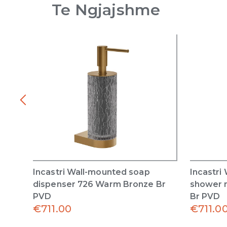
Te Ngjajshme
Incastri Wall-mounted soap
Incastri
dispenser 726 Warm Bronze Br
shower 
PVD
Br PVD
€
711.00
€
711.0