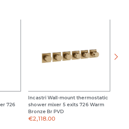
Incastri Wall-mount thermostatic
Inca
er 726
shower mixer 5 exits 726 Warm
show
Bronze Br PVD
Bron
€
2,118.00
€
1,