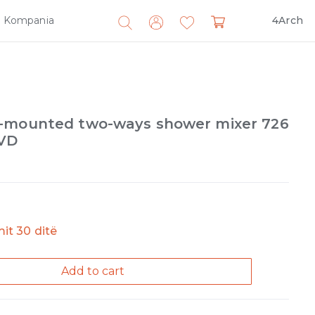
Kompania
4Arch
Search
for:
l-mounted two-ways shower mixer 726
VD
imit 30 ditë
Add to cart