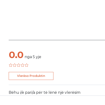
0.0
nga
5
yje
Vlerëso Produktin
Bëhu i/e pari/a për të lënë një vlerësim