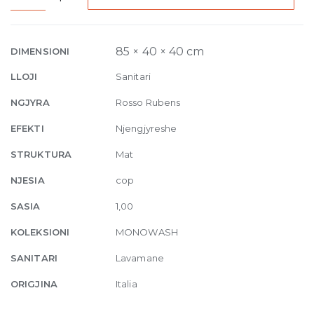
column-
basin
40
85 × 40 × 40 cm
DIMENSIONI
x
LLOJI
Sanitari
40
x
NGJYRA
Rosso Rubens
H
EFEKTI
Njengjyreshe
85
cm
STRUKTURA
Mat
Rosso
NJESIA
cop
Rubens
quantity
SASIA
1,00
KOLEKSIONI
MONOWASH
SANITARI
Lavamane
ORIGJINA
Italia