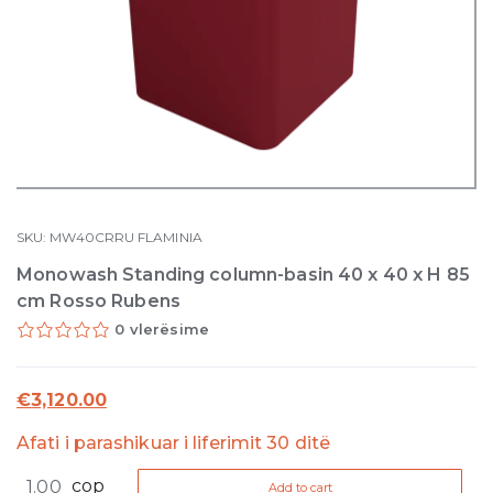
SKU:
MW40CRRU
FLAMINIA
Monowash Standing column-basin 40 x 40 x H 85
cm Rosso Rubens
0 vlerësime
€
3,120.00
Afati i parashikuar i liferimit 30 ditë
Monowash
cop
Add to cart
Standing