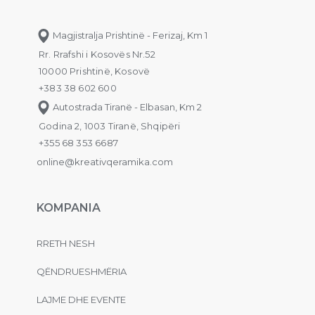
Magjistralja Prishtinë - Ferizaj, Km 1
Rr. Rrafshi i Kosovës Nr.52
10000 Prishtinë, Kosovë
+383 38 602 600
Autostrada Tiranë - Elbasan, Km 2
Godina 2, 1003 Tiranë, Shqipëri
+355 68 353 6687
online@kreativqeramika.com
KOMPANIA
RRETH NESH
QËNDRUESHMËRIA
LAJME DHE EVENTE