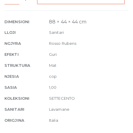
column
basin
with
88 × 44 × 44 cm
DIMENSIONI
wall
LLOJI
Sanitari
drain
44
NGJYRA
Rosso Rubens
x
EFEKTI
Guri
H
88
STRUKTURA
Mat
cm
NJESIA
cop
Rosso
Rubens
SASIA
1,00
quantity
KOLEKSIONI
SETTECENTO
SANITARI
Lavamane
ORIGJINA
Italia