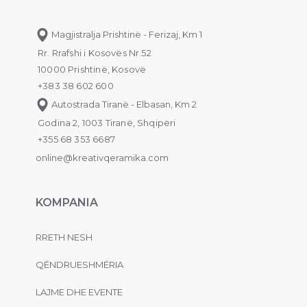
Magjistralja Prishtinë - Ferizaj, Km 1
Rr. Rrafshi i Kosovës Nr.52
10000 Prishtinë, Kosovë
+383 38 602 600
Autostrada Tiranë - Elbasan, Km 2
Godina 2, 1003 Tiranë, Shqipëri
+355 68 353 6687
online@kreativqeramika.com
KOMPANIA
RRETH NESH
QËNDRUESHMËRIA
LAJME DHE EVENTE