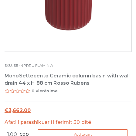
SKU:
SE44PRRU
FLAMINIA
MonoSettecento Ceramic column basin with wall
drain 44 x H 88 cm Rosso Rubens
0 vlerësime
€
3,662.00
Afati i parashikuar i liferimit 30 ditë
MonoSettecento
cop
Add to cart
Ceramic