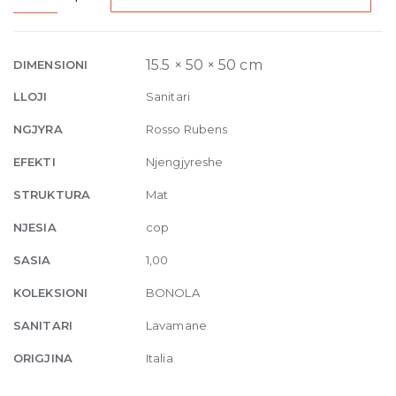
basin
counter-
top
15.5 × 50 × 50 cm
DIMENSIONI
50
LLOJI
Sanitari
x
H
NGJYRA
Rosso Rubens
15,5
EFEKTI
Njengjyreshe
cm
Rosso
STRUKTURA
Mat
Rubens
NJESIA
cop
quantity
SASIA
1,00
KOLEKSIONI
BONOLA
SANITARI
Lavamane
ORIGJINA
Italia