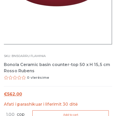
SKU:
BN50ARRU
FLAMINIA
Bonola Ceramic basin counter-top 50 x H 15,5 cm
Rosso Rubens
0 vlerësime
€
562.00
Afati i parashikuar i liferimit 30 ditë
Bonola
cop
Add to cart
Ceramic