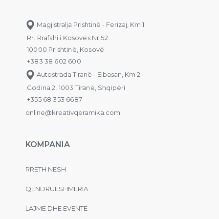
Magjistralja Prishtinë - Ferizaj, Km 1
Rr. Rrafshi i Kosovës Nr.52
10000 Prishtinë, Kosovë
+383 38 602 600
Autostrada Tiranë - Elbasan, Km 2
Godina 2, 1003 Tiranë, Shqipëri
+355 68 353 6687
online@kreativqeramika.com
KOMPANIA
RRETH NESH
QËNDRUESHMËRIA
LAJME DHE EVENTE