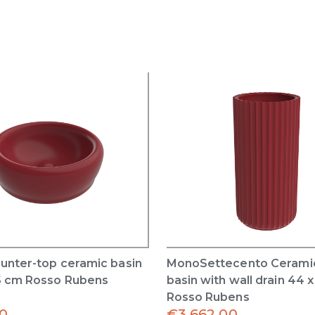
unter-top ceramic basin
MonoSettecento Cerami
5 cm Rosso Rubens
basin with wall drain 44 
Rosso Rubens
0
€
3,662.00