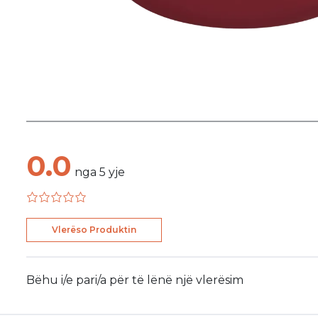
0.0
nga
5
yje
Vlerëso Produktin
Bëhu i/e pari/a për të lënë një vlerësim