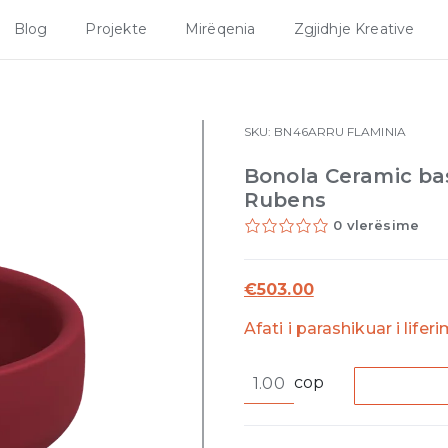
Blog
Projekte
Mirëqenia
Zgjidhje Kreative
SKU:
BN46ARRU
FLAMINIA
Bonola Ceramic bas
Rubens
0 vlerësime
€
503.00
Afati i parashikuar i lifer
Bonola
cop
Ceramic
basin
counter-