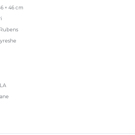
46 × 46 cm
i
 Rubens
jyreshe
LA
ane