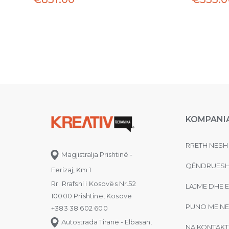
KOMPANI
RRETH NESH
Magjistralja Prishtinë -
QËNDRUESH
Ferizaj, Km 1
Rr. Rrafshi i Kosovës Nr.52
LAJME DHE 
10000 Prishtinë, Kosovë
PUNO ME NE
+383 38 602 600
Autostrada Tiranë - Elbasan,
NA KONTAKT