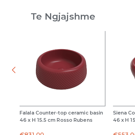
Te Ngjajshme
Falala Counter-top ceramic basin
Siena Co
46 x H 15.5 cm Rosso Rubens
46 x H 1
€
831.00
€
553.0