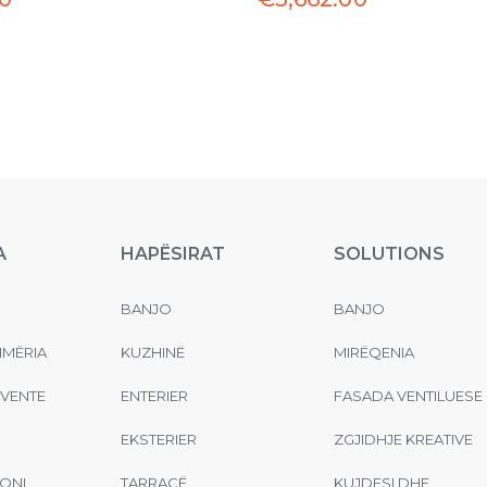
A
HAPËSIRAT
SOLUTIONS
BANJO
BANJO
MËRIA
KUZHINË
MIRËQENIA
EVENTE
ENTERIER
FASADA VENTILUESE
EKSTERIER
ZGJIDHJE KREATIVE
ONI
TARRACË
KUJDESI DHE