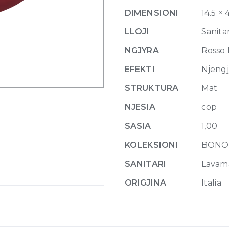
top
DIMENSIONI
14.5 × 
46
x
LLOJI
Sanitar
H
NGJYRA
Rosso
14,5
cm
EFEKTI
Njeng
Rosso
STRUKTURA
Mat
Rubens
quantity
NJESIA
cop
SASIA
1,00
KOLEKSIONI
BONO
SANITARI
Lavam
ORIGJINA
Italia