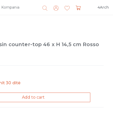
Kompania
4Arch
Search
for:
in counter-top 46 x H 14,5 cm Rosso
imit 30 ditë
Add to cart