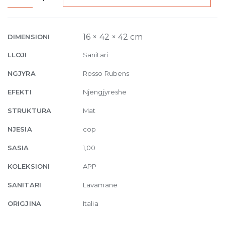
countertop
basin
42
16 × 42 × 42 cm
DIMENSIONI
x
LLOJI
Sanitari
H
16
NGJYRA
Rosso Rubens
cm
EFEKTI
Njengjyreshe
Rosso
Rubens
STRUKTURA
Mat
quantity
NJESIA
cop
SASIA
1,00
KOLEKSIONI
APP
SANITARI
Lavamane
ORIGJINA
Italia