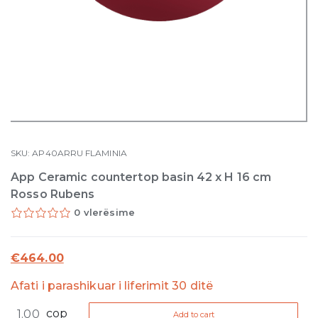
SKU:
AP40ARRU
FLAMINIA
App Ceramic countertop basin 42 x H 16 cm
Rosso Rubens
0 vlerësime
€
464.00
Afati i parashikuar i liferimit 30 ditë
App
cop
Add to cart
Ceramic