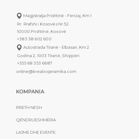
Magjistralja Prishtinë - Ferizaj, Km 1
Rr. Rrafshi i Kosovës Nr.52
10000 Prishtinë, Kosovë
+383 38 602 600
Autostrada Tiranë - Elbasan, Km 2
Godina 2, 1003 Tiranë, Shqipëri
+355 68 353 6687
online@kreativqeramika.com
KOMPANIA
RRETH NESH
QËNDRUESHMËRIA
LAJME DHE EVENTE