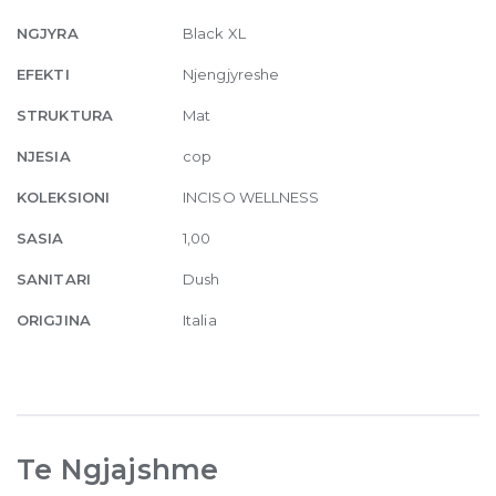
outlets
299
NGJYRA
Black XL
Black
EFEKTI
Njengjyreshe
XL
quantity
STRUKTURA
Mat
NJESIA
cop
KOLEKSIONI
INCISO WELLNESS
SASIA
1,00
SANITARI
Dush
ORIGJINA
Italia
Te Ngjajshme