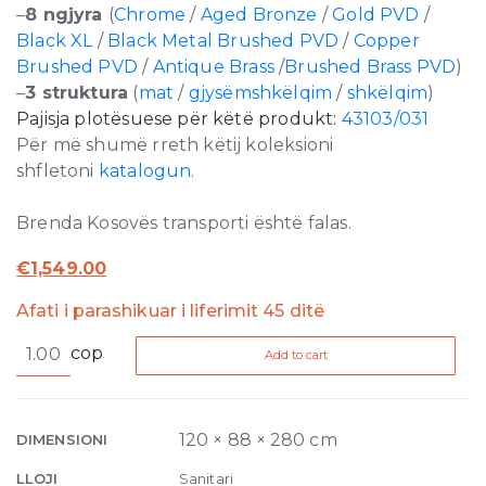
–
8 ngjyra
(
Chrome
/
Aged Bronze
/
Gold PVD
/
Black XL
/
Black Metal Brushed PVD
/
Copper
Brushed PVD
/
Antique Brass
/
Brushed Brass PVD
)
–
3 struktura
(
mat
/
gjysëmshkëlqim
/
shkëlqim
)
Pajisja plotësuese për këtë produkt:
43103/031
Për më shumë rreth këtij koleksioni
shfletoni
katalogun
.
Brenda Kosovës transporti është falas.
€
1,549.00
Afati i parashikuar i liferimit 45 ditë
Inciso
cop
Add to cart
Wellness
Built-
in
mixer,
120 × 88 × 280 cm
DIMENSIONI
two
LLOJI
Sanitari