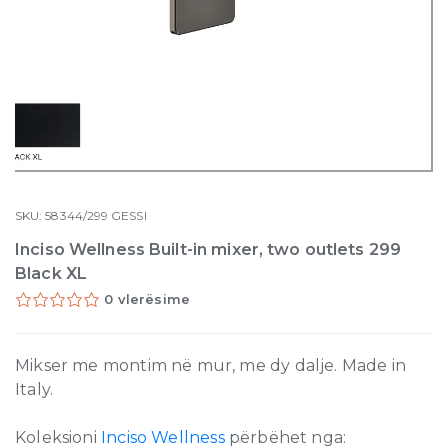
SKU:
58344/299
GESSI
Inciso Wellness Built-in mixer, two outlets 299
Black XL
0 vlerësime
Mikser me montim në mur, me dy dalje. Made in
Italy.
Koleksioni
Inciso Wellness
përbëhet nga: