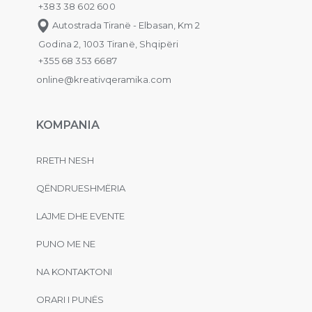
+383 38 602 600
Autostrada Tiranë - Elbasan, Km 2
Godina 2, 1003 Tiranë, Shqipëri
+355 68 353 6687
online@kreativqeramika.com
KOMPANIA
RRETH NESH
QËNDRUESHMËRIA
LAJME DHE EVENTE
PUNO ME NE
NA KONTAKTONI
ORARI I PUNËS