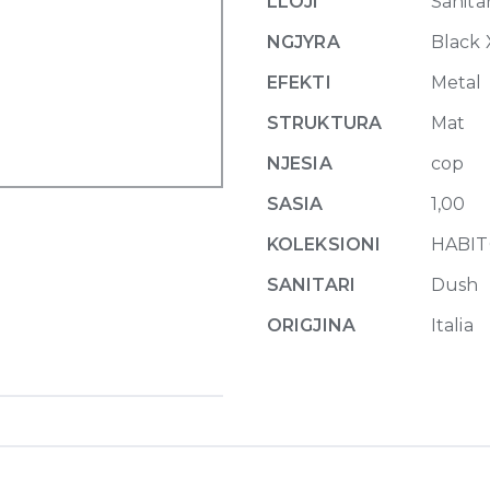
LLOJI
Sanitar
299
Matte
NGJYRA
Black 
Black
EFEKTI
Metal
quantity
STRUKTURA
Mat
NJESIA
cop
SASIA
1,00
KOLEKSIONI
HABIT
SANITARI
Dush
ORIGJINA
Italia