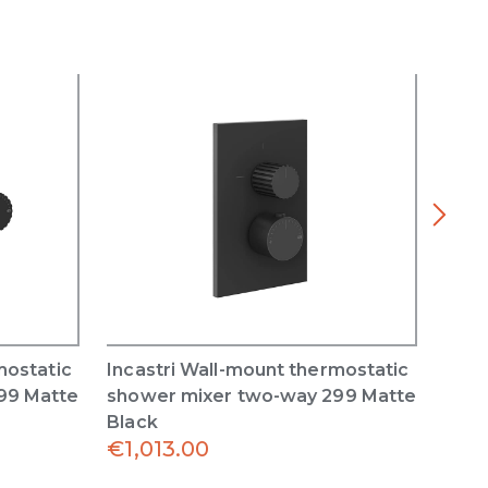
mostatic
Incastri Wall-mount thermostatic
Inca
99 Matte
shower mixer two-way 299 Matte
show
Black
Blac
€
1,013.00
€
1,