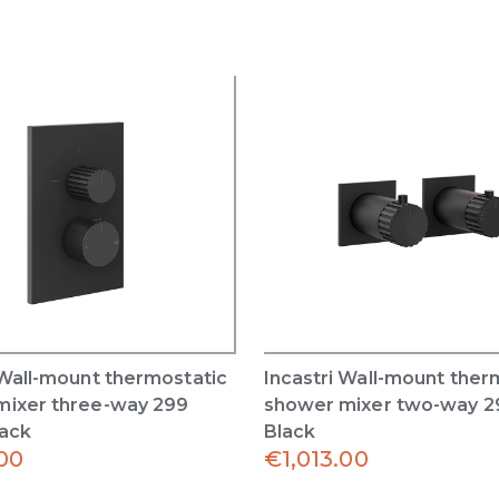
 Wall-mount thermostatic
Incastri Wall-mount ther
mixer three-way 299
shower mixer two-way 2
lack
Black
.00
€
1,013.00