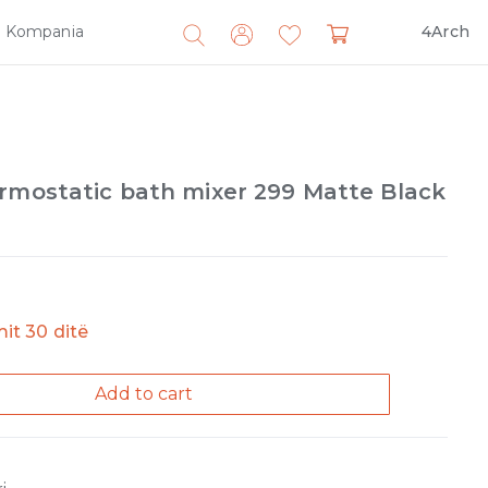
Kompania
4Arch
Search
for:
ermostatic bath mixer 299 Matte Black
imit 30 ditë
Add to cart