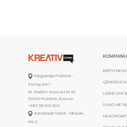
KOMPANI
RRETH NESH
Magjistralja Prishtinë -
QËNDRUESH
Ferizaj, Km 1
Rr. Rrafshi i Kosovës Nr.52
LAJME DHE 
10000 Prishtinë, Kosovë
PUNO ME NE
+383 38 602 600
Autostrada Tiranë - Elbasan,
NA KONTAKT
Km 2