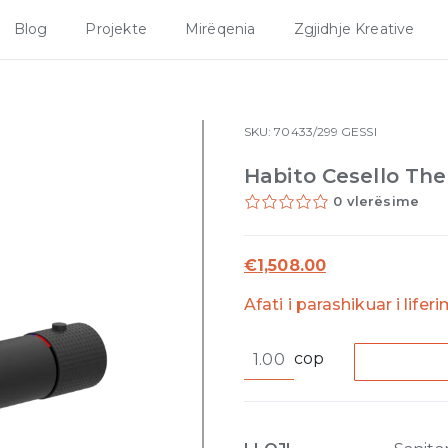
Blog
Projekte
Mirëqenia
Zgjidhje Kreative
SKU:
70433/299
GESSI
Habito Cesello Th
0 vlerësime
€
1,508.00
Afati i parashikuar i lifer
Habito
cop
Cesello
Thermostatic
bath
mixer