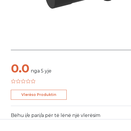
0.0
nga
5
yje
Vlerëso Produktin
Bëhu i/e pari/a për të lënë një vlerësim