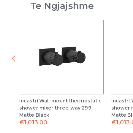
Te Ngjajshme
Incastri Wall-mount thermostatic
Incastri
shower mixer three-way 299
shower 
Matte Black
Matte B
€
1,013.00
€
1,013