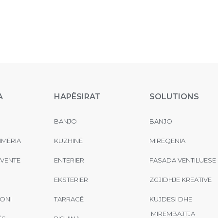
A
HAPËSIRAT
SOLUTIONS
BANJO
BANJO
MËRIA
KUZHINË
MIRËQENIA
EVENTE
ENTERIER
FASADA VENTILUESE
EKSTERIER
ZGJIDHJE KREATIVE
ONI
TARRACË
KUJDESI DHE
MIRËMBAJTJA