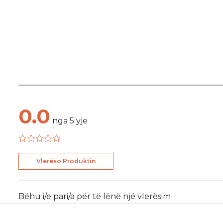
0.0
nga
5
yje
Vlerëso Produktin
Bëhu i/e pari/a për të lënë një vlerësim