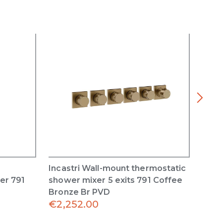
Incastri Wall-mount thermostatic
Inca
er 791
shower mixer 5 exits 791 Coffee
show
Bronze Br PVD
Bron
€
2,252.00
€
2,