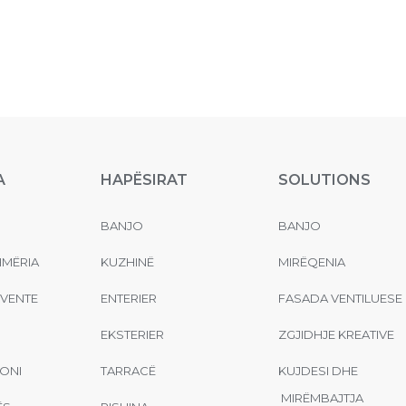
A
HAPËSIRAT
SOLUTIONS
BANJO
BANJO
MËRIA
KUZHINË
MIRËQENIA
EVENTE
ENTERIER
FASADA VENTILUESE
EKSTERIER
ZGJIDHJE KREATIVE
ONI
TARRACË
KUJDESI DHE
MIRËMBAJTJA