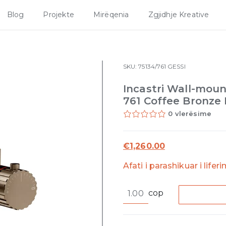
Blog
Projekte
Mirëqenia
Zgjidhje Kreative
SKU:
75134/761
GESSI
Incastri Wall-mou
761 Coffee Bronze
0 vlerësime
€
1,260.00
Afati i parashikuar i lifer
Incastri
cop
Wall-
mount
thermostatic