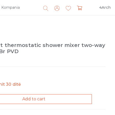
Kompania
4Arch
Search
for:
nt thermostatic shower mixer two-way
 Br PVD
imit 30 ditë
Add to cart