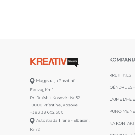
KOMPANI
RRETH NESH
Magjistralja Prishtinë -
QËNDRUESH
Ferizaj, Km 1
Rr. Rrafshi i Kosovës Nr.52
LAJME DHE 
10000 Prishtinë, Kosovë
PUNO ME NE
+383 38 602 600
Autostrada Tiranë - Elbasan,
NA KONTAKT
Km 2