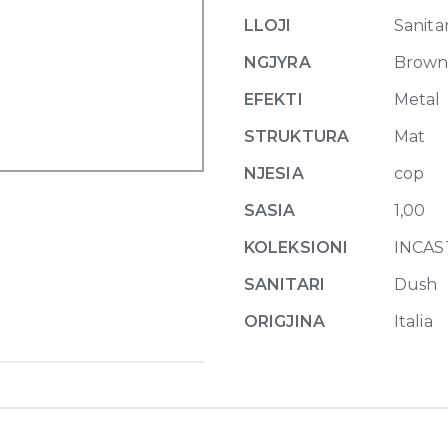
shower
LLOJI
Sanitar
mixer
two-
NGJYRA
Brow
way
EFEKTI
Metal
761
Coffee
STRUKTURA
Mat
Bronze
NJESIA
cop
Br
PVD
SASIA
1,00
quantity
KOLEKSIONI
INCAS
SANITARI
Dush
ORIGJINA
Italia