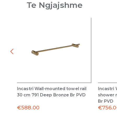
Te Ngjajshme
Incastri Wall-mounted towel rail
Incastri
30 cm 791 Deep Bronze Br PVD
shower 
Br PVD
€
588.00
€
756.0