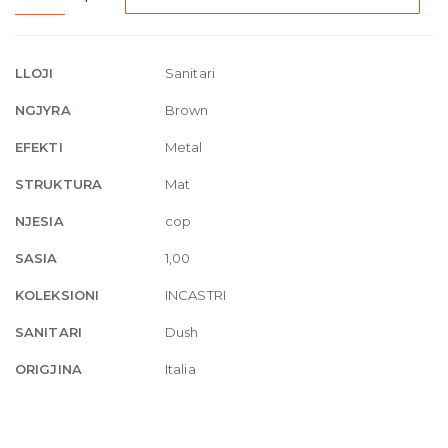
mount
thermostatic
shower
LLOJI
Sanitari
mixer
NGJYRA
Brown
three-
way
EFEKTI
Metal
761
STRUKTURA
Mat
Coffee
Bronze
NJESIA
cop
Br
SASIA
1,00
PVD
quantity
KOLEKSIONI
INCASTRI
SANITARI
Dush
ORIGJINA
Italia