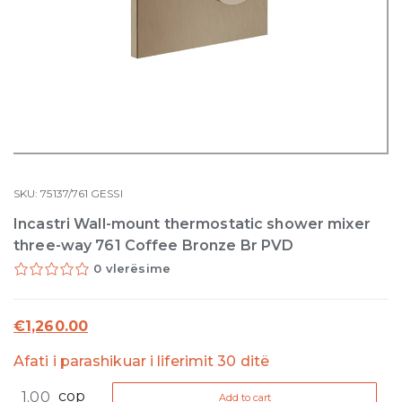
SKU:
75137/761
GESSI
Incastri Wall-mount thermostatic shower mixer
three-way 761 Coffee Bronze Br PVD
0 vlerësime
€
1,260.00
Afati i parashikuar i liferimit 30 ditë
Incastri
cop
Add to cart
Wall-