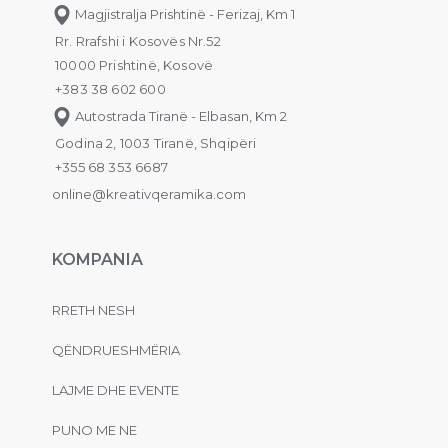
Magjistralja Prishtinë - Ferizaj, Km 1
Rr. Rrafshi i Kosovës Nr.52
10000 Prishtinë, Kosovë
+383 38 602 600
Autostrada Tiranë - Elbasan, Km 2
Godina 2, 1003 Tiranë, Shqipëri
+355 68 353 6687
online@kreativqeramika.com
KOMPANIA
RRETH NESH
QËNDRUESHMËRIA
LAJME DHE EVENTE
PUNO ME NE