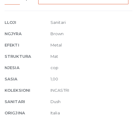
mount
thermostatic
shower
LLOJI
Sanitari
mixer
NGJYRA
Brown
5
exits
EFEKTI
Metal
761
STRUKTURA
Mat
Coffee
Bronze
NJESIA
cop
Br
SASIA
1,00
PVD
quantity
KOLEKSIONI
INCASTRI
SANITARI
Dush
ORIGJINA
Italia