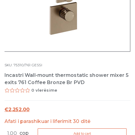
SKU:
75310/761
GESSI
Incastri Wall-mount thermostatic shower mixer 5
exits 761 Coffee Bronze Br PVD
0 vlerësime
€
2,252.00
Afati i parashikuar i liferimit 30 ditë
Incastri
cop
Add to cart
Wall-