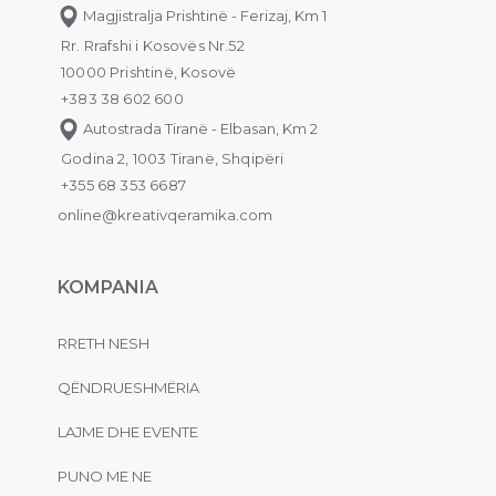
Magjistralja Prishtinë - Ferizaj, Km 1
Rr. Rrafshi i Kosovës Nr.52
10000 Prishtinë, Kosovë
+383 38 602 600
Autostrada Tiranë - Elbasan, Km 2
Godina 2, 1003 Tiranë, Shqipëri
+355 68 353 6687
online@kreativqeramika.com
KOMPANIA
RRETH NESH
QËNDRUESHMËRIA
LAJME DHE EVENTE
PUNO ME NE