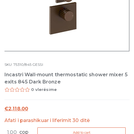
SKU:
75310/845
GESSI
Incastri Wall-mount thermostatic shower mixer 5
exits 845 Dark Bronze
0 vlerësime
€
2,118.00
Afati i parashikuar i liferimit 30 ditë
Incastri
cop
Add to cart
Wall-