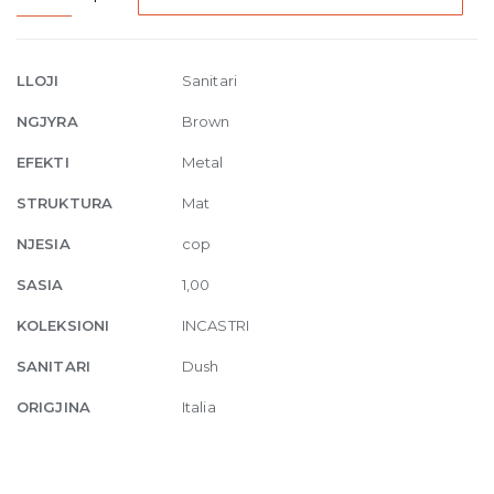
mount
thermostatic
shower
LLOJI
Sanitari
mixer
NGJYRA
Brown
5
exits
EFEKTI
Metal
845
STRUKTURA
Mat
Dark
Bronze
NJESIA
cop
quantity
SASIA
1,00
KOLEKSIONI
INCASTRI
SANITARI
Dush
ORIGJINA
Italia