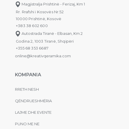
Magjistralja Prishtinë - Ferizaj, Km 1
Rr. Rrafshi i Kosovës Nr.52
10000 Prishtinë, Kosovë
+383 38 602 600
Autostrada Tiranë - Elbasan, Km 2
Godina 2, 1003 Tiranë, Shqipëri
+355 68 353 6687
online@kreativqeramika.com
KOMPANIA
RRETH NESH
QËNDRUESHMËRIA
LAJME DHE EVENTE
PUNO ME NE