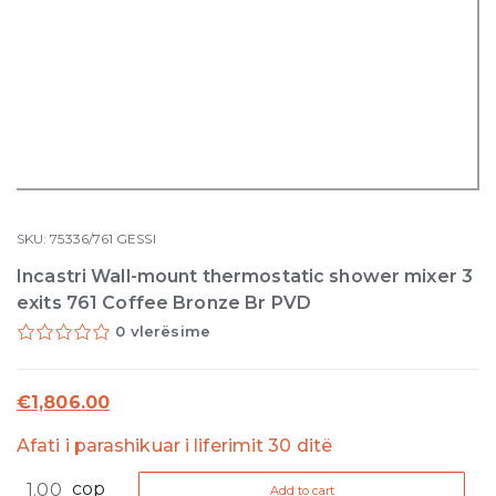
SKU:
75336/761
GESSI
Incastri Wall-mount thermostatic shower mixer 3
exits 761 Coffee Bronze Br PVD
0 vlerësime
€
1,806.00
Afati i parashikuar i liferimit 30 ditë
Incastri
cop
Add to cart
Wall-