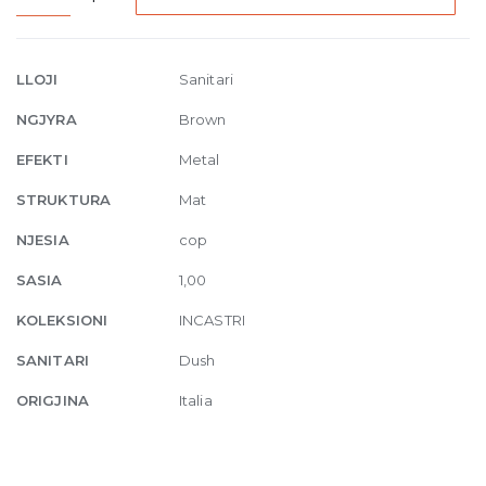
mount
thermostatic
shower
LLOJI
Sanitari
mixer
NGJYRA
Brown
3
exits
EFEKTI
Metal
761
STRUKTURA
Mat
Coffee
Bronze
NJESIA
cop
Br
SASIA
1,00
PVD
quantity
KOLEKSIONI
INCASTRI
SANITARI
Dush
ORIGJINA
Italia