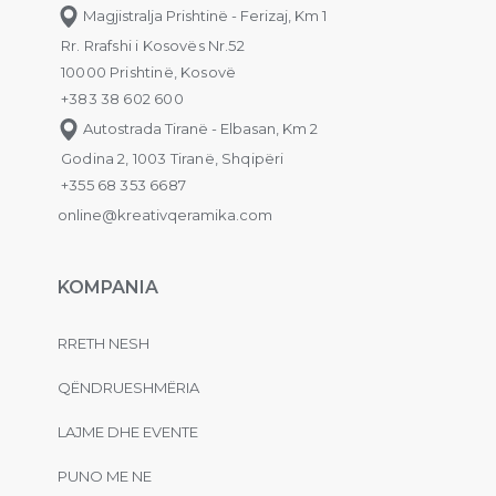
Magjistralja Prishtinë - Ferizaj, Km 1
Rr. Rrafshi i Kosovës Nr.52
10000 Prishtinë, Kosovë
+383 38 602 600
Autostrada Tiranë - Elbasan, Km 2
Godina 2, 1003 Tiranë, Shqipëri
+355 68 353 6687
online@kreativqeramika.com
KOMPANIA
RRETH NESH
QËNDRUESHMËRIA
LAJME DHE EVENTE
PUNO ME NE