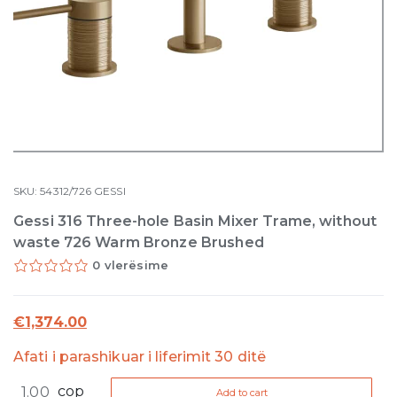
SKU:
54312/726
GESSI
Gessi 316 Three-hole Basin Mixer Trame, without
waste 726 Warm Bronze Brushed
0 vlerësime
€
1,374.00
Afati i parashikuar i liferimit 30 ditë
Gessi
cop
Add to cart
316