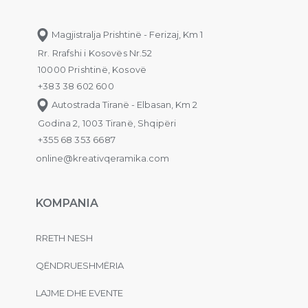
Magjistralja Prishtinë - Ferizaj, Km 1
Rr. Rrafshi i Kosovës Nr.52
10000 Prishtinë, Kosovë
+383 38 602 600
Autostrada Tiranë - Elbasan, Km 2
Godina 2, 1003 Tiranë, Shqipëri
+355 68 353 6687
online@kreativqeramika.com
KOMPANIA
RRETH NESH
QËNDRUESHMËRIA
LAJME DHE EVENTE