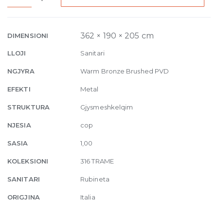
Three-
hole
Basin
362 × 190 × 205 cm
DIMENSIONI
Mixer
LLOJI
Sanitari
Trame,
without
NGJYRA
Warm Bronze Brushed PVD
waste
EFEKTI
Metal
726
Warm
STRUKTURA
Gjysmeshkelqim
Bronze
NJESIA
cop
Brushed
quantity
SASIA
1,00
KOLEKSIONI
316 TRAME
SANITARI
Rubineta
ORIGJINA
Italia