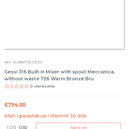
SKU:
54288/726
GESSI
Gessi 316 Built-in Mixer with spout Meccanica,
without waste 726 Warm Bronze Bru
0 vlerësime
€
794.00
Afati i parashikuar i liferimit 30 ditë
Gessi
cop
Add to cart
316