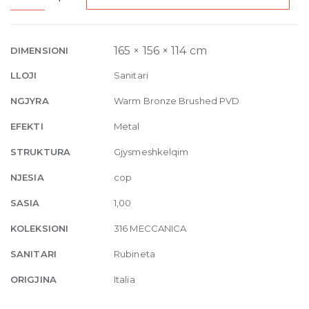
Built-
in
Mixer
165 × 156 × 114 cm
DIMENSIONI
with
LLOJI
Sanitari
spout
Meccanica,
NGJYRA
Warm Bronze Brushed PVD
without
EFEKTI
Metal
waste
726
STRUKTURA
Gjysmeshkelqim
Warm
NJESIA
cop
Bronze
Bru
SASIA
1,00
quantity
KOLEKSIONI
316 MECCANICA
SANITARI
Rubineta
ORIGJINA
Italia