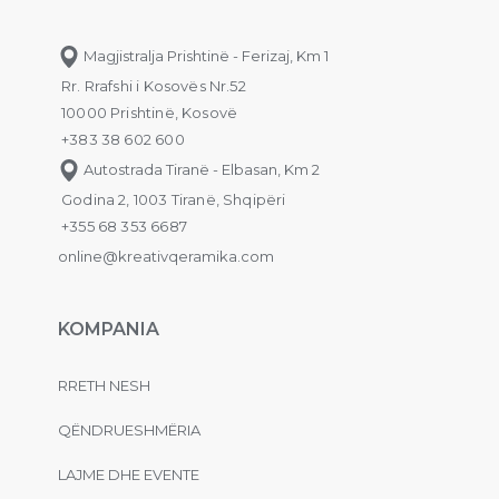
Magjistralja Prishtinë - Ferizaj, Km 1
Rr. Rrafshi i Kosovës Nr.52
10000 Prishtinë, Kosovë
+383 38 602 600
Autostrada Tiranë - Elbasan, Km 2
Godina 2, 1003 Tiranë, Shqipëri
+355 68 353 6687
online@kreativqeramika.com
KOMPANIA
RRETH NESH
QËNDRUESHMËRIA
LAJME DHE EVENTE