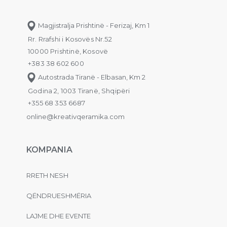
Magjistralja Prishtinë - Ferizaj, Km 1
Rr. Rrafshi i Kosovës Nr.52
10000 Prishtinë, Kosovë
+383 38 602 600
Autostrada Tiranë - Elbasan, Km 2
Godina 2, 1003 Tiranë, Shqipëri
+355 68 353 6687
online@kreativqeramika.com
KOMPANIA
RRETH NESH
QËNDRUESHMËRIA
LAJME DHE EVENTE