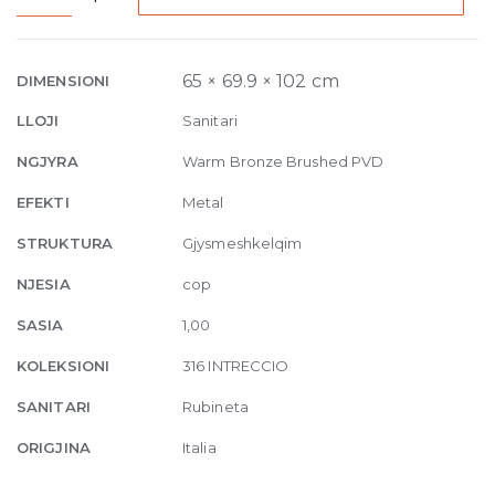
Built-
in
mixer
65 × 69.9 × 102 cm
DIMENSIONI
Intreccio,
LLOJI
Sanitari
one-
way
NGJYRA
Warm Bronze Brushed PVD
726
EFEKTI
Metal
Warm
Bronze
STRUKTURA
Gjysmeshkelqim
Brushed
NJESIA
cop
PVD
quantity
SASIA
1,00
KOLEKSIONI
316 INTRECCIO
SANITARI
Rubineta
ORIGJINA
Italia