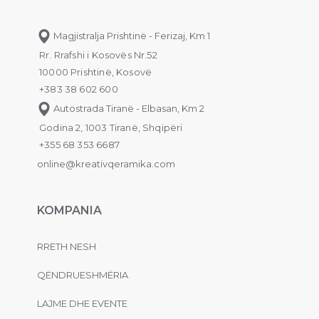
Magjistralja Prishtinë - Ferizaj, Km 1
Rr. Rrafshi i Kosovës Nr.52
10000 Prishtinë, Kosovë
+383 38 602 600
Autostrada Tiranë - Elbasan, Km 2
Godina 2, 1003 Tiranë, Shqipëri
+355 68 353 6687
online@kreativqeramika.com
KOMPANIA
RRETH NESH
QËNDRUESHMËRIA
LAJME DHE EVENTE