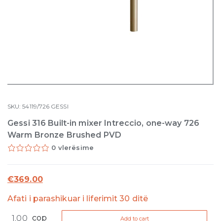
SKU:
54119/726
GESSI
Gessi 316 Built-in mixer Intreccio, one-way 726
Warm Bronze Brushed PVD
0 vlerësime
€
369.00
Afati i parashikuar i liferimit 30 ditë
Gessi
cop
Add to cart
316