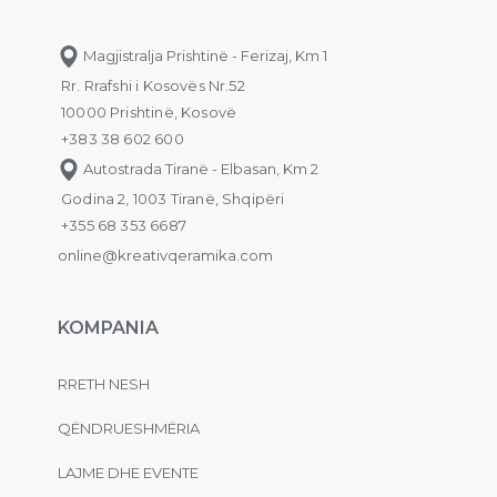
Magjistralja Prishtinë - Ferizaj, Km 1
Rr. Rrafshi i Kosovës Nr.52
10000 Prishtinë, Kosovë
+383 38 602 600
Autostrada Tiranë - Elbasan, Km 2
Godina 2, 1003 Tiranë, Shqipëri
+355 68 353 6687
online@kreativqeramika.com
KOMPANIA
RRETH NESH
QËNDRUESHMËRIA
LAJME DHE EVENTE