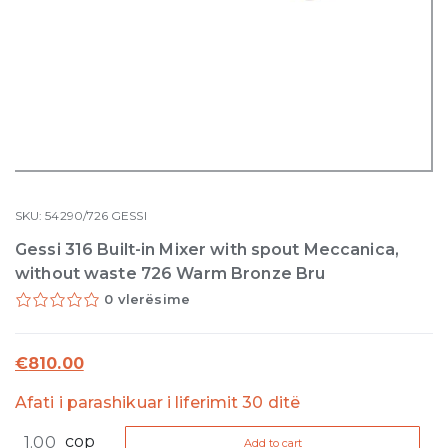
SKU:
54290/726
GESSI
Gessi 316 Built-in Mixer with spout Meccanica,
without waste 726 Warm Bronze Bru
0 vlerësime
€
810.00
Afati i parashikuar i liferimit 30 ditë
Gessi
cop
Add to cart
316