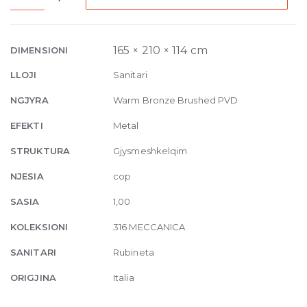
Built-
in
Mixer
165 × 210 × 114 cm
DIMENSIONI
with
LLOJI
Sanitari
spout
Meccanica,
NGJYRA
Warm Bronze Brushed PVD
without
EFEKTI
Metal
waste
726
STRUKTURA
Gjysmeshkelqim
Warm
NJESIA
cop
Bronze
Bru
SASIA
1,00
quantity
KOLEKSIONI
316 MECCANICA
SANITARI
Rubineta
ORIGJINA
Italia