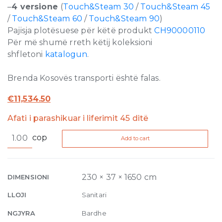
–
4 versione
(
Touch&Steam 30
/
Touch&Steam 45
/
Touch&Steam 60
/
Touch&Steam 90
)
Pajisja plotësuese për këtë produkt
CH90000110
Për më shumë rreth këtij koleksioni
shfletoni
katalogun
.
Brenda Kosovës transporti është falas.
€
11,534.50
Afati i parashikuar i liferimit 45 ditë
Touch
cop
Add to cart
and
Steam
45
4.5kW
230 × 37 × 1650 cm
DIMENSIONI
quantity
LLOJI
Sanitari
NGJYRA
Bardhe