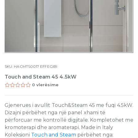
SKU:
HACMTS0017
EFFEGIBI
Touch and Steam 45 4.5kW
0 vlerësime
Gjenerues i avullit Touch&Steam 45 me fuqi 4.5kW.
Dizajni përbëhet nga një panel xhami të
përforcuar me kontrollë digjitale. Kompletohet me
kromoterapi dhe aromaterapi. Made in Italy
Koleksioni
Touch and Steam
përbëhet nga: