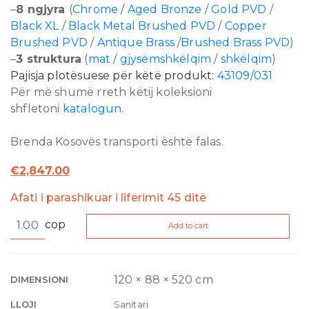
–
8 ngjyra
(
Chrome
/
Aged Bronze
/
Gold PVD
/
Black XL
/
Black Metal Brushed PVD
/
Copper
Brushed PVD
/
Antique Brass
/
Brushed Brass PVD
)
–
3 struktura
(
mat
/
gjysëmshkëlqim
/
shkëlqim
)
Pajisja plotësuese për këtë produkt:
43109/031
Për më shumë rreth këtij koleksioni
shfletoni
katalogun
.
Brenda Kosovës transporti është falas.
€
2,847.00
Afati i parashikuar i liferimit 45 ditë
Inciso
cop
Add to cart
Wellness
Built-
in
mixer,
120 × 88 × 520 cm
DIMENSIONI
five
LLOJI
Sanitari