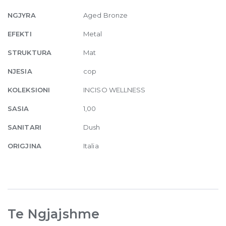
outlets
187
NGJYRA
Aged Bronze
Aged
EFEKTI
Metal
Bronze
quantity
STRUKTURA
Mat
NJESIA
cop
KOLEKSIONI
INCISO WELLNESS
SASIA
1,00
SANITARI
Dush
ORIGJINA
Italia
Te Ngjajshme