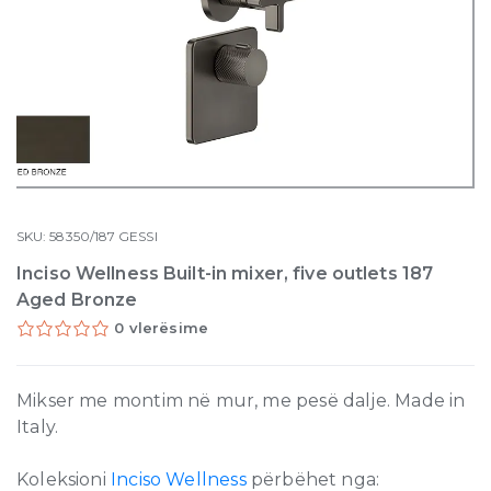
SKU:
58350/187
GESSI
Inciso Wellness Built-in mixer, five outlets 187
Aged Bronze
0 vlerësime
Mikser me montim në mur, me pesë dalje. Made in
Italy.
Koleksioni
Inciso Wellness
përbëhet nga: