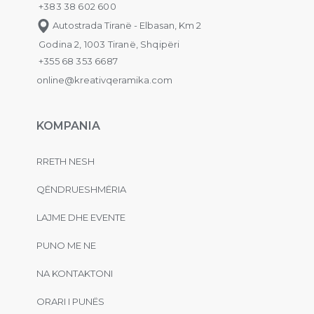
+383 38 602 600
Autostrada Tiranë - Elbasan, Km 2
Godina 2, 1003 Tiranë, Shqipëri
+355 68 353 6687
online@kreativqeramika.com
KOMPANIA
RRETH NESH
QËNDRUESHMËRIA
LAJME DHE EVENTE
PUNO ME NE
NA KONTAKTONI
ORARI I PUNËS