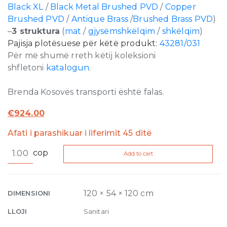
Black XL
/
Black Metal Brushed PVD
/
Copper
Brushed PVD
/
Antique Brass
/
Brushed Brass PVD
)
–
3 struktura
(
mat
/
gjysëmshkëlqim
/
shkëlqim
)
Pajisja plotësuese për këtë produkt:
43281/031
Për më shumë rreth këtij koleksioni
shfletoni
katalogun
.
Brenda Kosovës transporti është falas.
€
924.00
Afati i parashikuar i liferimit 45 ditë
Inciso
cop
Add to cart
Wellness
Built-
in
mixer
120 × 54 × 120 cm
DIMENSIONI
187
LLOJI
Sanitari
Aged