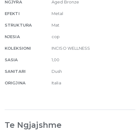
Bronze
NGJYRA
Aged Bronze
quantity
EFEKTI
Metal
STRUKTURA
Mat
NJESIA
cop
KOLEKSIONI
INCISO WELLNESS
SASIA
1,00
SANITARI
Dush
ORIGJINA
Italia
Te Ngjajshme