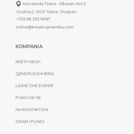
Autostrada Tiranë - Elbasan, Km 2
Godina 2, 1003 Tiranë, Shqipëri
+355 68 353 6687
online@kreativqeramika.com
KOMPANIA
RRETH NESH
QËNDRUESHMËRIA
LAJME DHE EVENTE
PUNO ME NE
NA KONTAKTONI
ORARI I PUNËS