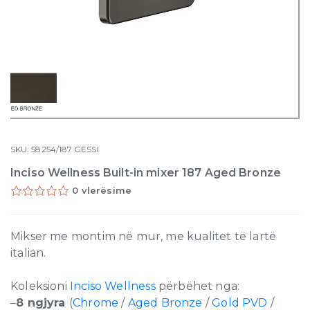
SKU:
58254/187
GESSI
Inciso Wellness Built-in mixer 187 Aged Bronze
0 vlerësime
Mikser me montim në mur, me kualitet të lartë
italian.
Koleksioni
Inciso Wellness
përbëhet nga:
–
8 ngjyra
(
Chrome
/
Aged Bronze
/
Gold PVD
/