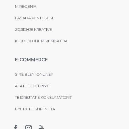
MIRËQENIA
FASADA VENTILUESE
ZGJIDHJE KREATIVE
KUJDESI DHE MIRËMBAJTJA
E-COMMERCE
SI TË BLENI ONLINE?
AFATET E LIFERIMIT
TË DREJTAT E KONSUMATORIT
PYETJET E SHPESHTA