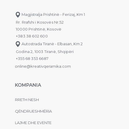
Magjistralja Prishtinë - Ferizaj, Km 1
Rr. Rrafshi i Kosovës Nr.52
10000 Prishtinë, Kosovë
+383 38 602 600
Autostrada Tiranë - Elbasan, Km 2
Godina 2, 1003 Tiranë, Shqipëri
+355 68 353 6687
online@kreativqeramika.com
KOMPANIA
RRETH NESH
QËNDRUESHMËRIA
LAJME DHE EVENTE