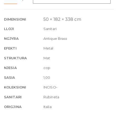
Version
Basin
Mixer
50 × 182 × 338 cm
DIMENSIONI
with
LLOJI
Sanitari
pop-
up
NGJYRA
Antique Brass
waste
EFEKTI
Metal
713
Antique
STRUKTURA
Mat
Brass
NJESIA
cop
quantity
SASIA
1,00
KOLEKSIONI
INCISO-
SANITARI
Rubineta
ORIGJINA
Italia