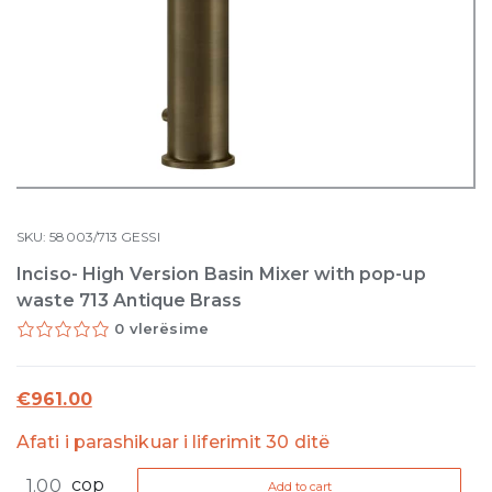
SKU:
58003/713
GESSI
Inciso- High Version Basin Mixer with pop-up
waste 713 Antique Brass
0 vlerësime
€
961.00
Afati i parashikuar i liferimit 30 ditë
Inciso-
cop
Add to cart
High