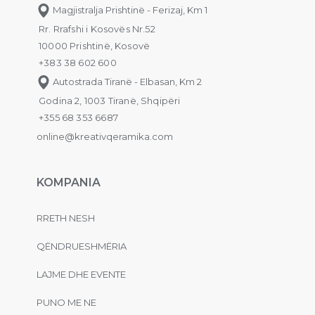
Magjistralja Prishtinë - Ferizaj, Km 1
Rr. Rrafshi i Kosovës Nr.52
10000 Prishtinë, Kosovë
+383 38 602 600
Autostrada Tiranë - Elbasan, Km 2
Godina 2, 1003 Tiranë, Shqipëri
+355 68 353 6687
online@kreativqeramika.com
KOMPANIA
RRETH NESH
QËNDRUESHMËRIA
LAJME DHE EVENTE
PUNO ME NE