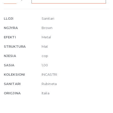
mounted
basin
mixer
LLOJI
Sanitari
Sospeso
NGJYRA
Brown
761
Coffee
EFEKTI
Metal
Bronze
STRUKTURA
Mat
Br
PVD
NJESIA
cop
quantity
SASIA
1,00
KOLEKSIONI
INCASTRI
SANITARI
Rubineta
ORIGJINA
Italia