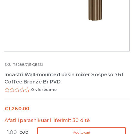
SKU:
75288/761
GESSI
Incastri Wall-mounted basin mixer Sospeso 761
Coffee Bronze Br PVD
0 vlerësime
€
1,260.00
Afati i parashikuar i liferimit 30 ditë
Incastri
cop
Add to cart
Wall-