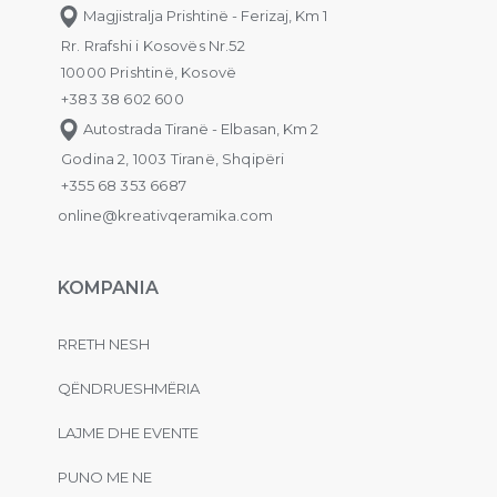
Magjistralja Prishtinë - Ferizaj, Km 1
Rr. Rrafshi i Kosovës Nr.52
10000 Prishtinë, Kosovë
+383 38 602 600
Autostrada Tiranë - Elbasan, Km 2
Godina 2, 1003 Tiranë, Shqipëri
+355 68 353 6687
online@kreativqeramika.com
KOMPANIA
RRETH NESH
QËNDRUESHMËRIA
LAJME DHE EVENTE
PUNO ME NE