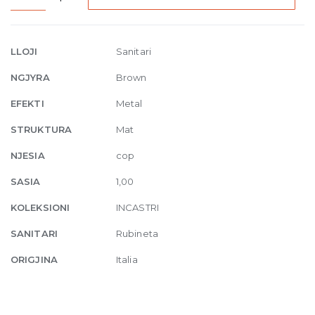
mount
shower
mixer
LLOJI
Sanitari
two-
NGJYRA
Brown
way
with
EFEKTI
Metal
handshower
STRUKTURA
Mat
791
Deep
NJESIA
cop
Bronze
SASIA
1,00
Br
PVD
KOLEKSIONI
INCASTRI
quantity
SANITARI
Rubineta
ORIGJINA
Italia