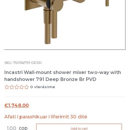
SKU:
75036/791
GESSI
Incastri Wall-mount shower mixer two-way with
handshower 791 Deep Bronze Br PVD
0 vlerësime
€
1,748.00
Afati i parashikuar i liferimit 30 ditë
Incastri
cop
Add to cart
Wall-