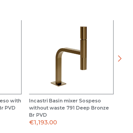
peso with
Incastri Basin mixer Sospeso
Inca
Br PVD
without waste 791 Deep Bronze
Sosp
Br PVD
Bron
€
1,193.00
€
1,