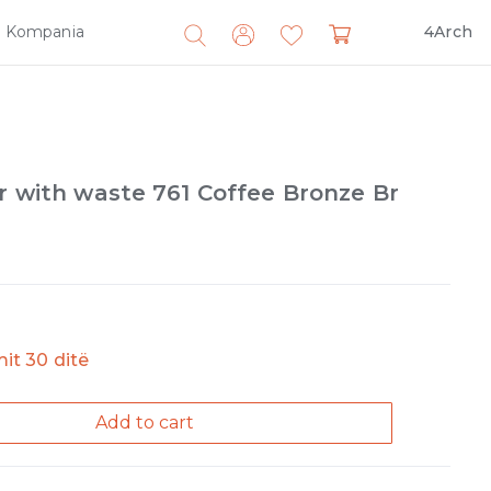
Kompania
4Arch
Search
for:
er with waste 761 Coffee Bronze Br
imit 30 ditë
Add to cart