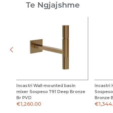
Te Ngjajshme
Incastri Wall-mounted basin
Incastri
mixer Sospeso 791 Deep Bronze
Sospeso
Br PVD
Bronze 
€
1,260.00
€
1,344