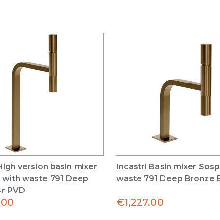
 High version basin mixer
Incastri Basin mixer Sos
 with waste 791 Deep
waste 791 Deep Bronze 
Br PVD
.00
€
1,227.00