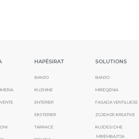
A
HAPËSIRAT
SOLUTIONS
BANJO
BANJO
MËRIA
KUZHINË
MIRËQENIA
EVENTE
ENTERIER
FASADA VENTILUESE
EKSTERIER
ZGJIDHJE KREATIVE
ONI
TARRACË
KUJDESI DHE
MIRËMBAJTJA