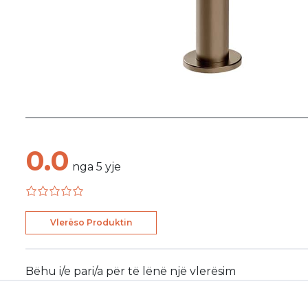
0.0
nga
5
yje
Vlerëso Produktin
Bëhu i/e pari/a për të lënë një vlerësim