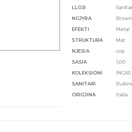
waste
LLOJI
Sanitar
761
Coffee
NGJYRA
Brow
Bronze
EFEKTI
Metal
Br
PVD
STRUKTURA
Mat
quantity
NJESIA
cop
SASIA
1,00
KOLEKSIONI
INCAS
SANITARI
Rubin
ORIGJINA
Italia