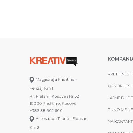
KOMPANI
RRETH NESH
Magjistralja Prishtinë -
QËNDRUESH
Ferizaj, Km 1
Rr. Rrafshi i Kosovës Nr.52
LAJME DHE 
10000 Prishtinë, Kosovë
PUNO ME NE
+383 38 602 600
Autostrada Tiranë - Elbasan,
NA KONTAKT
Km 2