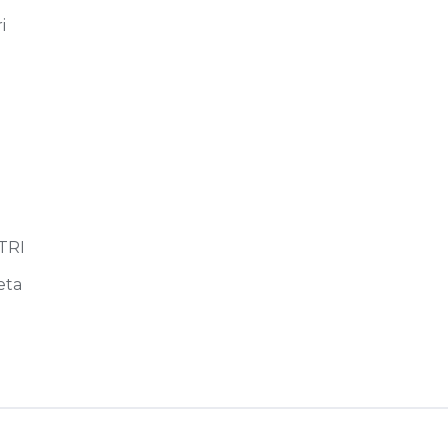
i
n
TRI
eta