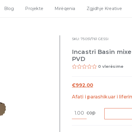
Blog
Projekte
Mirëqenia
Zgjidhje Kreative
SKU:
75051/761
GESSI
Incastri Basin mix
PVD
0 vlerësime
€
992.00
Afati i parashikuar i lifer
Incastri
cop
Basin
mixer
with