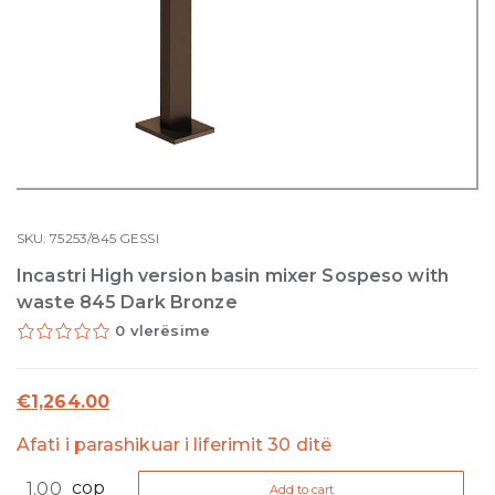
SKU:
75253/845
GESSI
Incastri High version basin mixer Sospeso with
waste 845 Dark Bronze
0 vlerësime
€
1,264.00
Afati i parashikuar i liferimit 30 ditë
Incastri
cop
Add to cart
High