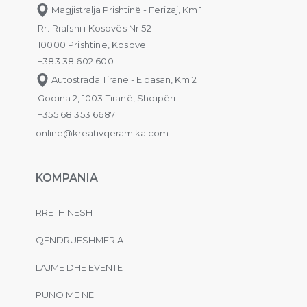
Magjistralja Prishtinë - Ferizaj, Km 1
Rr. Rrafshi i Kosovës Nr.52
10000 Prishtinë, Kosovë
+383 38 602 600
Autostrada Tiranë - Elbasan, Km 2
Godina 2, 1003 Tiranë, Shqipëri
+355 68 353 6687
online@kreativqeramika.com
KOMPANIA
RRETH NESH
QËNDRUESHMËRIA
LAJME DHE EVENTE
PUNO ME NE