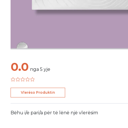
0.0
nga
5
yje
Vlerëso Produktin
Bëhu i/e pari/a për të lënë një vlerësim