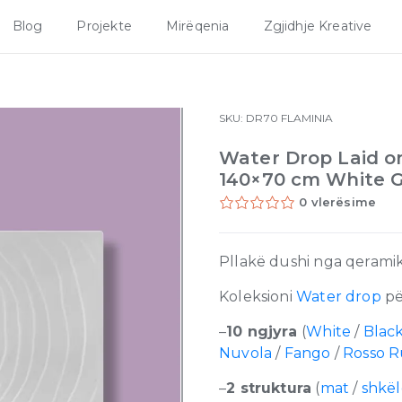
Blog
Projekte
Mirëqenia
Zgjidhje Kreative
SKU:
DR70
FLAMINIA
Water Drop Laid on 
140×70 cm White G
0 vlerësime
Pllakë dushi nga qeramika,
Koleksioni
Water drop
pë
–
10 ngjyra
(
White
/
Blac
Nuvola
/
Fango
/
Rosso 
–
2 struktura
(
mat
/
shkë