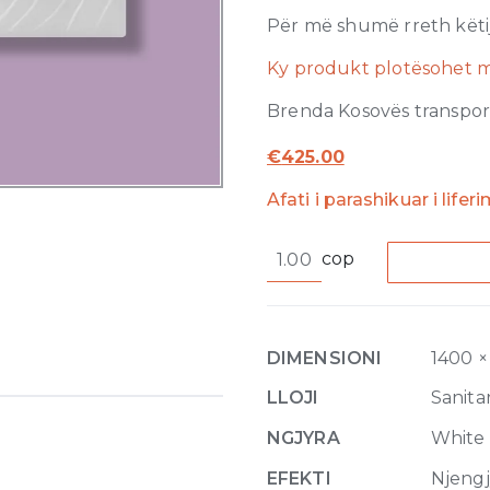
Për më shumë rreth këtij
Ky produkt plotësohet m
Brenda Kosovës transporti
€
425.00
Afati i parashikuar i liferi
Water
cop
Drop
Laid
on
or
DIMENSIONI
1400 ×
built-
in
LLOJI
Sanitar
in
NGJYRA
White
the
floor
EFEKTI
Njeng