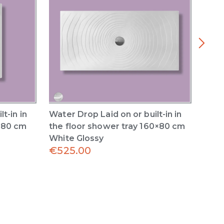
t-in in
Water Drop Laid on or built-in in
Wate
0×80 cm
the floor shower tray 160×80 cm
the 
White Glossy
Whit
€
525.00
€
42