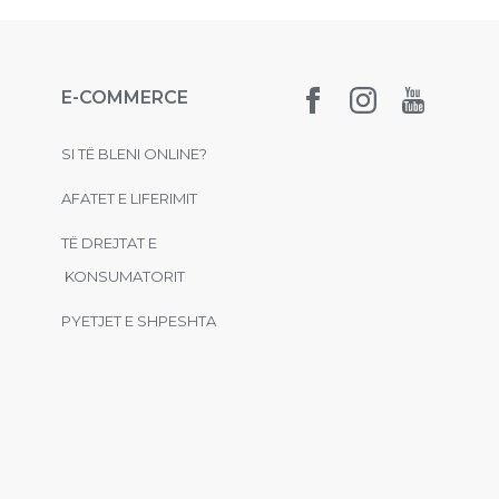
E-COMMERCE
SI TË BLENI ONLINE?
AFATET E LIFERIMIT
TË DREJTAT E
KONSUMATORIT
PYETJET E SHPESHTA