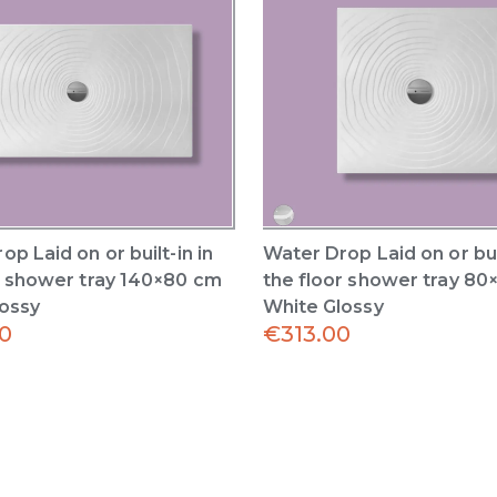
p Laid on or built-in in
Water Drop Laid on or buil
r shower tray 140×80 cm
the floor shower tray 8
ossy
White Glossy
0
€
313.00