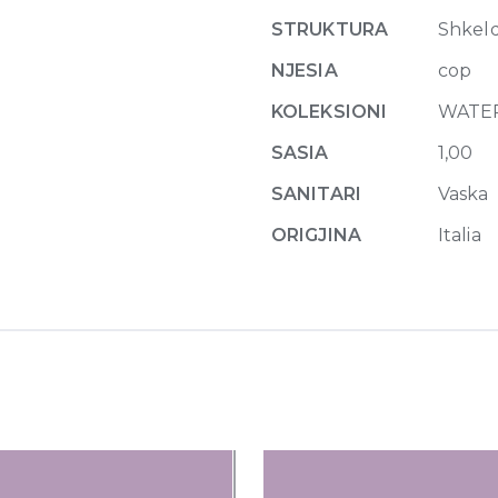
shower
STRUKTURA
Shkel
tray
140x70
NJESIA
cop
cm
KOLEKSIONI
WATE
White
Glossy
SASIA
1,00
quantity
SANITARI
Vaska
ORIGJINA
Italia