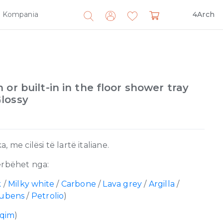
Kompania
4Arch
Search
for:
or built-in in the floor shower tray
lossy
 me cilësi të lartë italiane.
rbëhet nga:
k
/
Milky white
/
Carbone
/
Lava grey
/
Argilla
/
Rubens
/
Petrolio
)
lqim
)