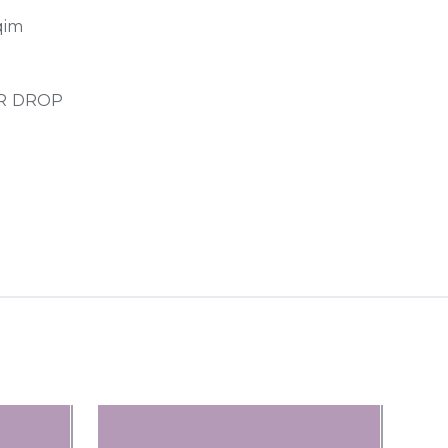
qim
R DROP