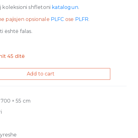
 koleksioni shfletoni
katalogun
.
e pajisjen opsionale
PLFC
ose
PLFR
.
 është falas.
mit 45 ditë
Add to cart
 700 × 55 cm
i
jyreshe