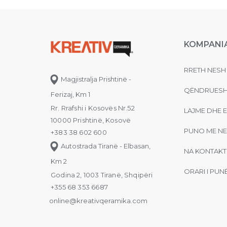
KOMPANI
RRETH NESH
Magjistralja Prishtinë -
QËNDRUESH
Ferizaj, Km 1
Rr. Rrafshi i Kosovës Nr.52
LAJME DHE 
10000 Prishtinë, Kosovë
PUNO ME NE
+383 38 602 600
Autostrada Tiranë - Elbasan,
NA KONTAKT
Km 2
ORARI I PUN
Godina 2, 1003 Tiranë, Shqipëri
+355 68 353 6687
online@kreativqeramika.com