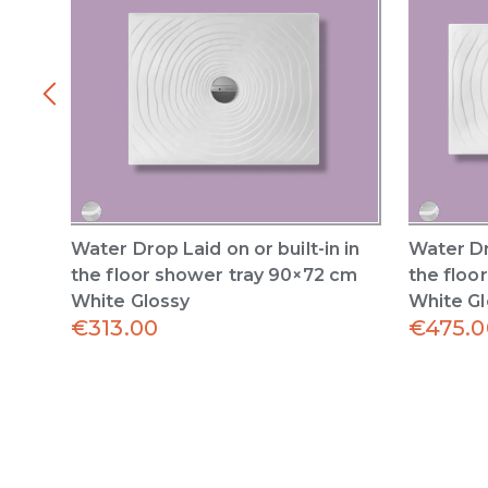
Water Drop Laid on or built-in in
Water Dro
the floor shower tray 90×72 cm
the floo
White Glossy
White Gl
€
313.00
€
475.0