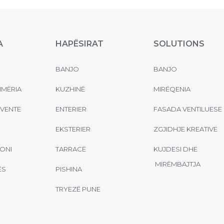
A
HAPËSIRAT
SOLUTIONS
BANJO
BANJO
MËRIA
KUZHINË
MIRËQENIA
EVENTE
ENTERIER
FASADA VENTILUESE
EKSTERIER
ZGJIDHJE KREATIVE
ONI
TARRACË
KUJDESI DHE
MIRËMBAJTJA
ËS
PISHINA
TRYEZË PUNE