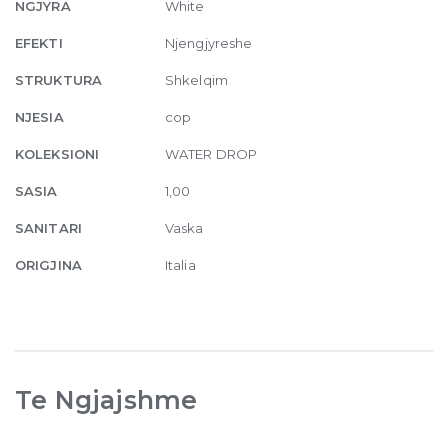
in
NGJYRA
White
the
EFEKTI
Njengjyreshe
floor
shower
STRUKTURA
Shkelqim
tray
NJESIA
cop
120x80
cm
KOLEKSIONI
WATER DROP
White
SASIA
1,00
Glossy
quantity
SANITARI
Vaska
ORIGJINA
Italia
Te Ngjajshme