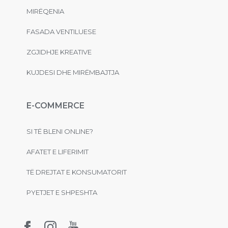
MIRËQENIA
FASADA VENTILUESE
ZGJIDHJE KREATIVE
KUJDESI DHE MIRËMBAJTJA
E-COMMERCE
SI TË BLENI ONLINE?
AFATET E LIFERIMIT
TË DREJTAT E KONSUMATORIT
PYETJET E SHPESHTA