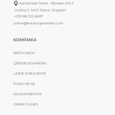
Autostrada Tiranë - Elbasan, Km 2
Godina 2, 1003 Tiranë, Shqipëri
+355 68 353 6687
online@kreativqeramika.com
KOMPANIA
RRETH NESH
QËNDRUESHMËRIA
LAJME DHE EVENTE
PUNO ME NE
NA KONTAKTONI
ORARI I PUNËS