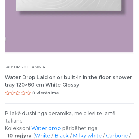
SKU:
DR120
FLAMINIA
Water Drop Laid on or built-in in the floor shower
tray 120×80 cm White Glossy
0 vlerësime
Pllakë dushi nga qeramika, me cilësi të lartë
italiane.
Koleksioni
Water drop
përbëhet nga:
–
10 ngjyra
(
White
/
Black
/
Milky white
/
Carbone
/