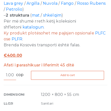
Lava grey
/
Argilla
/
Nuvola
/
Fango
/
Rosso Rubens
/
Petrolio
)
–
2 struktura
(
mat
/
shkëlqim
)
Për më shumë rreth këtij koleksioni
shfletoni
katalogun
.
Ky produkt plotësohet me pajisjen opsionale
PLFC
ose
PLFR
.
Brenda Kosovës transporti është falas.
€
400.00
Afati i parashikuar i liferimit 45 ditë
Water
cop
Add to cart
Drop
Laid
on
or
1200 × 800 × 55 cm
DIMENSIONI
built-
LLOJI
Sanitari
in