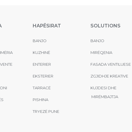
A
HAPËSIRAT
SOLUTIONS
BANJO
BANJO
MËRIA
KUZHINË
MIRËQENIA
EVENTE
ENTERIER
FASADA VENTILUESE
EKSTERIER
ZGJIDHJE KREATIVE
ONI
TARRACË
KUJDESI DHE
MIRËMBAJTJA
ËS
PISHINA
TRYEZË PUNE