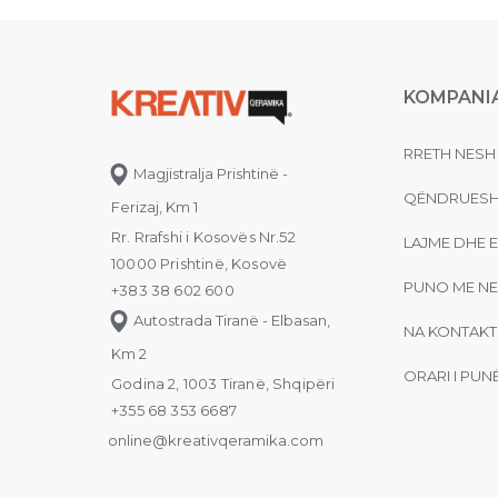
KOMPANI
RRETH NESH
Magjistralja Prishtinë -
QËNDRUESH
Ferizaj, Km 1
Rr. Rrafshi i Kosovës Nr.52
LAJME DHE 
10000 Prishtinë, Kosovë
PUNO ME NE
+383 38 602 600
Autostrada Tiranë - Elbasan,
NA KONTAKT
Km 2
ORARI I PUN
Godina 2, 1003 Tiranë, Shqipëri
+355 68 353 6687
online@kreativqeramika.com