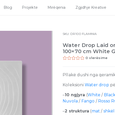
Blog
Projekte
Mirëqenia
Zgjidhje Kreative
SKU:
DR100
FLAMINIA
Water Drop Laid on 
100×70 cm White G
0 vlerësime
Pllakë dushi nga qeramika,
Koleksioni
Water drop
pë
–
10 ngjyra
(
White
/
Blac
Nuvola
/
Fango
/
Rosso 
–
2 struktura
(
mat
/
shkë