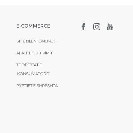
E-COMMERCE
SI TË BLENI ONLINE?
AFATET E LIFERIMIT
TË DREJTAT E
KONSUMATORIT
PYETJET E SHPESHTA