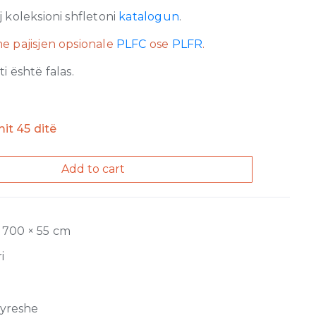
 koleksioni shfletoni
katalogun
.
e pajisjen opsionale
PLFC
ose
PLFR
.
 është falas.
mit 45 ditë
Add to cart
 700 × 55 cm
i
jyreshe