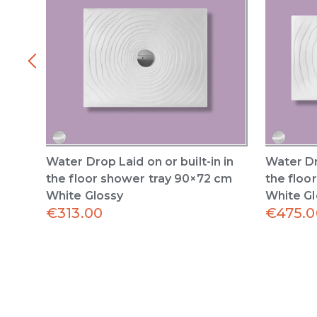
Water Drop Laid on or built-in in
Water Dro
the floor shower tray 90×72 cm
the floo
White Glossy
White Gl
€
313.00
€
475.0