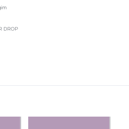
qim
R DROP