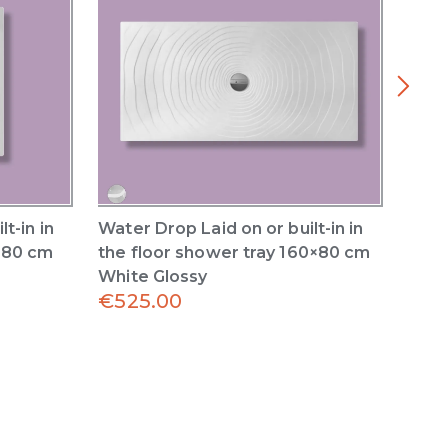
t-in in
Water Drop Laid on or built-in in
Wate
0×80 cm
the floor shower tray 160×80 cm
the 
White Glossy
Whit
€
525.00
€
42