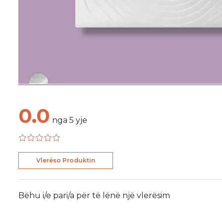
0.0
nga
5
yje
Vlerëso Produktin
Bëhu i/e pari/a për të lënë një vlerësim