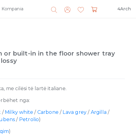
Kompania
4Arch
Search
for:
or built-in in the floor shower tray
lossy
 me cilësi të lartë italiane.
rbëhet nga:
k
/
Milky white
/
Carbone
/
Lava grey
/
Argilla
/
Rubens
/
Petrolio
)
lqim
)