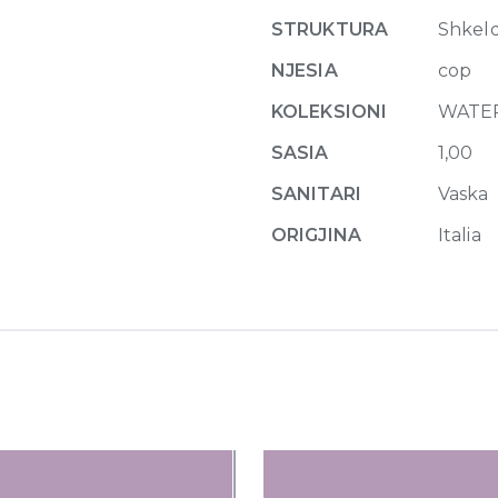
shower
STRUKTURA
Shkel
tray
100x70
NJESIA
cop
cm
KOLEKSIONI
WATE
White
Glossy
SASIA
1,00
quantity
SANITARI
Vaska
ORIGJINA
Italia