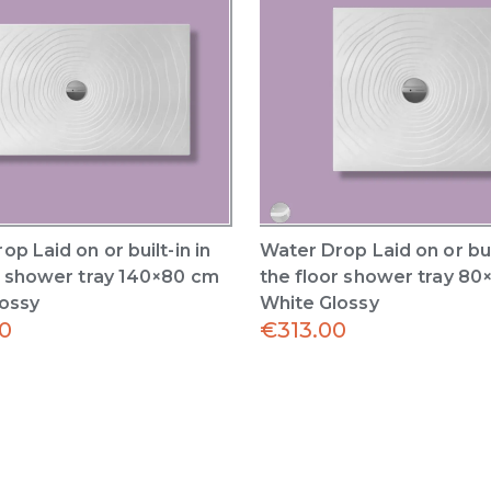
p Laid on or built-in in
Water Drop Laid on or buil
r shower tray 140×80 cm
the floor shower tray 8
ossy
White Glossy
0
€
313.00