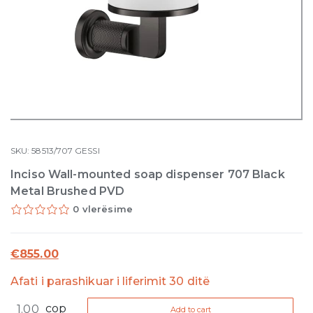
SKU:
58513/707
GESSI
Inciso Wall-mounted soap dispenser 707 Black
Metal Brushed PVD
0 vlerësime
€
855.00
Afati i parashikuar i liferimit 30 ditë
Inciso
cop
Add to cart
Wall-