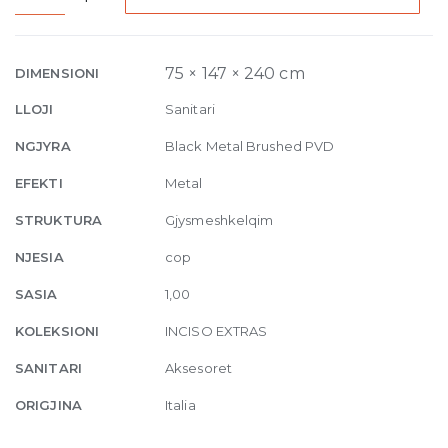
mounted
soap
dispenser
75 × 147 × 240 cm
DIMENSIONI
707
LLOJI
Sanitari
Black
Metal
NGJYRA
Black Metal Brushed PVD
Brushed
EFEKTI
Metal
PVD
quantity
STRUKTURA
Gjysmeshkelqim
NJESIA
cop
SASIA
1,00
KOLEKSIONI
INCISO EXTRAS
SANITARI
Aksesoret
ORIGJINA
Italia