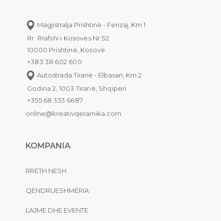
Magjistralja Prishtinë - Ferizaj, Km 1
Rr. Rrafshi i Kosovës Nr.52
10000 Prishtinë, Kosovë
+383 38 602 600
Autostrada Tiranë - Elbasan, Km 2
Godina 2, 1003 Tiranë, Shqipëri
+355 68 353 6687
online@kreativqeramika.com
KOMPANIA
RRETH NESH
QËNDRUESHMËRIA
LAJME DHE EVENTE