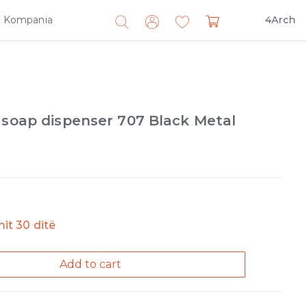
Kompania
4Arch
Search
for:
 soap dispenser 707 Black Metal
imit 30 ditë
Add to cart