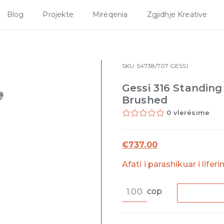
Blog
Projekte
Mirëqenia
Zgjidhje Kreative
SKU:
54738/707
GESSI
Gessi 316 Standing
Brushed
0 vlerësime
€
737.00
Afati i parashikuar i lifer
Gessi
cop
316
Standing
soap