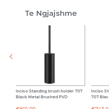
Te Ngjajshme
Inciso Standing brush holder 707
Inciso S
Black Metal Brushed PVD
707 Bla
€
601.00
€
743.