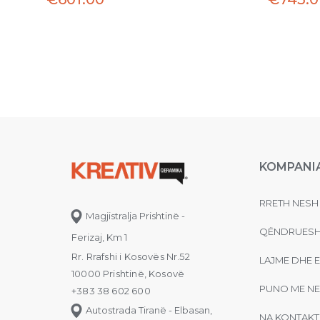
KOMPANI
RRETH NESH
Magjistralja Prishtinë -
QËNDRUESH
Ferizaj, Km 1
Rr. Rrafshi i Kosovës Nr.52
LAJME DHE 
10000 Prishtinë, Kosovë
PUNO ME NE
+383 38 602 600
Autostrada Tiranë - Elbasan,
NA KONTAKT