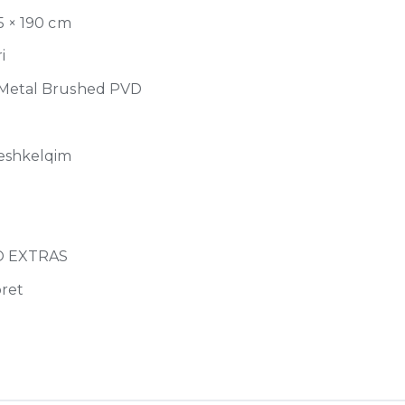
75 × 190 cm
i
 Metal Brushed PVD
eshkelqim
O EXTRAS
ret