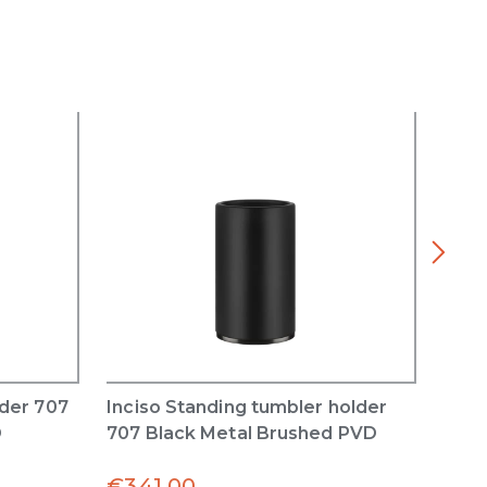
lder 707
Inciso Standing tumbler holder
Inci
D
707 Black Metal Brushed PVD
707 
€
341.00
€
34