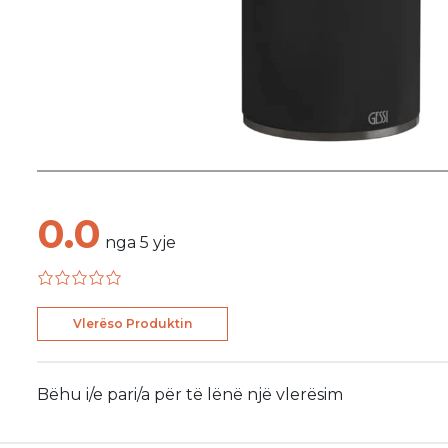
0.0
nga
5
yje
Vlerëso Produktin
Bëhu i/e pari/a për të lënë një vlerësim