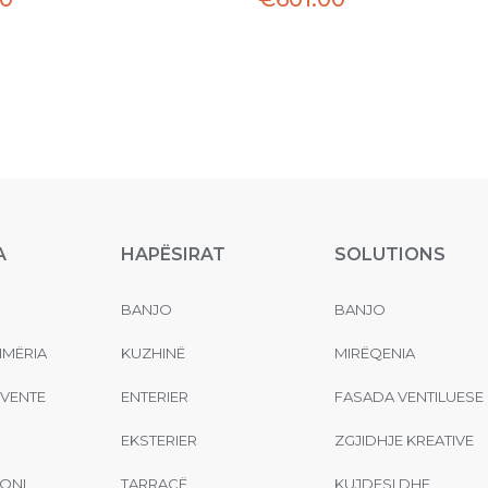
A
HAPËSIRAT
SOLUTIONS
BANJO
BANJO
MËRIA
KUZHINË
MIRËQENIA
EVENTE
ENTERIER
FASADA VENTILUESE
EKSTERIER
ZGJIDHJE KREATIVE
ONI
TARRACË
KUJDESI DHE