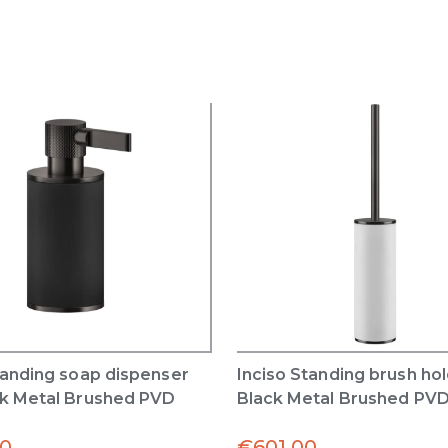
tanding soap dispenser
Inciso Standing brush ho
ck Metal Brushed PVD
Black Metal Brushed PV
00
€
601.00