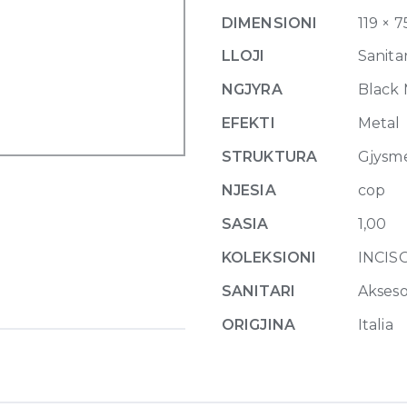
dispenser
DIMENSIONI
119 × 
707
Black
LLOJI
Sanitar
Metal
NGJYRA
Black
Brushed
quantity
EFEKTI
Metal
STRUKTURA
Gjysm
NJESIA
cop
SASIA
1,00
KOLEKSIONI
INCIS
SANITARI
Akseso
ORIGJINA
Italia