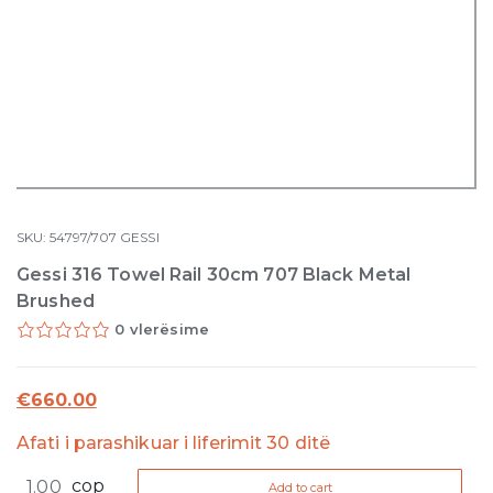
SKU:
54797/707
GESSI
Gessi 316 Towel Rail 30cm 707 Black Metal
Brushed
0 vlerësime
€
660.00
Afati i parashikuar i liferimit 30 ditë
Gessi
cop
Add to cart
316