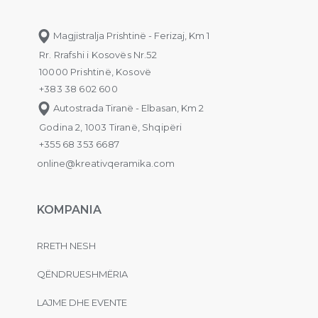
Magjistralja Prishtinë - Ferizaj, Km 1
Rr. Rrafshi i Kosovës Nr.52
10000 Prishtinë, Kosovë
+383 38 602 600
Autostrada Tiranë - Elbasan, Km 2
Godina 2, 1003 Tiranë, Shqipëri
+355 68 353 6687
online@kreativqeramika.com
KOMPANIA
RRETH NESH
QËNDRUESHMËRIA
LAJME DHE EVENTE