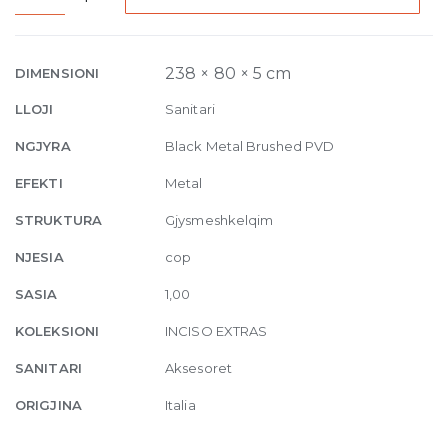
Towel
Rail
30cm
238 × 80 × 5 cm
DIMENSIONI
707
LLOJI
Sanitari
Black
Metal
NGJYRA
Black Metal Brushed PVD
Brushed
EFEKTI
Metal
quantity
STRUKTURA
Gjysmeshkelqim
NJESIA
cop
SASIA
1,00
KOLEKSIONI
INCISO EXTRAS
SANITARI
Aksesoret
ORIGJINA
Italia