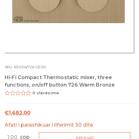
SKU:
63006/726
GESSI
Hi-Fi Compact Thermostatic mixer, three
functions, on/off button 726 Warm Bronze
0 vlerësime
€
1,682.00
Afati i parashikuar i liferimit 30 ditë
Hi-
cop
Add to cart
Fi