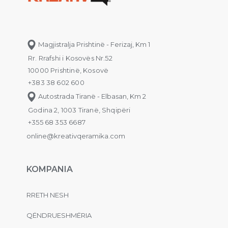
Magjistralja Prishtinë - Ferizaj, Km 1
Rr. Rrafshi i Kosovës Nr.52
10000 Prishtinë, Kosovë
+383 38 602 600
Autostrada Tiranë - Elbasan, Km 2
Godina 2, 1003 Tiranë, Shqipëri
+355 68 353 6687
online@kreativqeramika.com
KOMPANIA
RRETH NESH
QËNDRUESHMËRIA