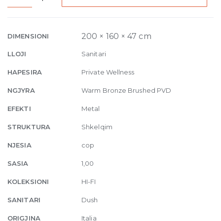
Compact
Thermostatic
mixer,
200 × 160 × 47 cm
DIMENSIONI
three
LLOJI
Sanitari
functions,
on/off
HAPESIRA
Private Wellness
button
NGJYRA
Warm Bronze Brushed PVD
726
Warm
EFEKTI
Metal
Bronze
STRUKTURA
Shkelqim
quantity
NJESIA
cop
SASIA
1,00
KOLEKSIONI
HI-FI
SANITARI
Dush
ORIGJINA
Italia