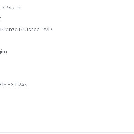
5 × 34 cm
i
Bronze Brushed PVD
qim
316 EXTRAS