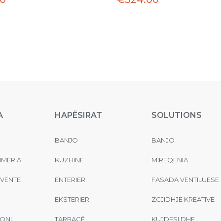
A
HAPËSIRAT
SOLUTIONS
BANJO
BANJO
MËRIA
KUZHINË
MIRËQENIA
EVENTE
ENTERIER
FASADA VENTILUESE
EKSTERIER
ZGJIDHJE KREATIVE
ONI
TARRACË
KUJDESI DHE