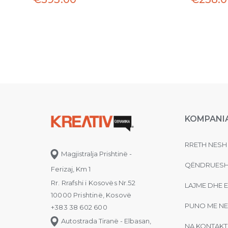
KOMPANI
RRETH NESH
Magjistralja Prishtinë -
QËNDRUESH
Ferizaj, Km 1
Rr. Rrafshi i Kosovës Nr.52
LAJME DHE 
10000 Prishtinë, Kosovë
PUNO ME NE
+383 38 602 600
Autostrada Tiranë - Elbasan,
NA KONTAKT