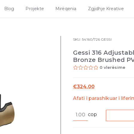
Blog
Projekte
Mirëqenia
Zgjidhje Kreative
SKU:
54160/726
GESSI
Gessi 316 Adjusta
Bronze Brushed P
0 vlerësime
€
324.00
Afati i parashikuar i lifer
Gessi
cop
316
Adjustable
handshower