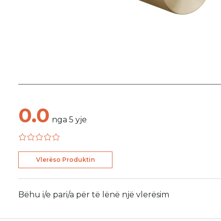
0.0
nga
5
yje
Vlerëso Produktin
Bëhu i/e pari/a për të lënë një vlerësim