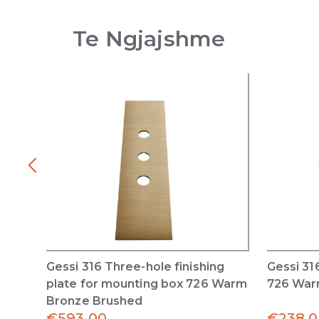
Te Ngjajshme
Gessi 316 Three-hole finishing
Gessi 31
plate for mounting box 726 Warm
726 War
Bronze Brushed
€
593.00
€
238.