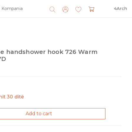
Kompania
4Arch
Search
for:
ble handshower hook 726 Warm
VD
imit 30 ditë
Add to cart