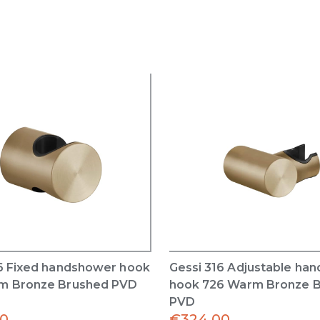
6 Fixed handshower hook
Gessi 316 Adjustable ha
m Bronze Brushed PVD
hook 726 Warm Bronze 
PVD
00
€
324.00