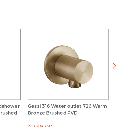
ndshower
Gessi 316 Water outlet 726 Warm
Gess
Brushed
Bronze Brushed PVD
726 
€
249.00
€
12