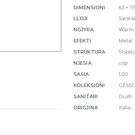
hook
DIMENSIONI
63 × 7
726
Warm
LLOJI
Sanitar
Bronze
NGJYRA
Warm 
Brushed
PVD
EFEKTI
Metal
quantity
STRUKTURA
Shkel
NJESIA
cop
SASIA
1,00
KOLEKSIONI
GESSI
SANITARI
Dush
ORIGJINA
Italia