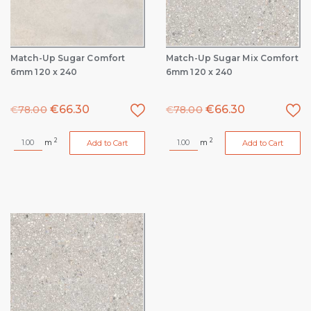
Match-Up Sugar Comfort
Match-Up Sugar Mix Comfort
6mm 120 x 240
6mm 120 x 240
€
66.30
€
66.30
€
78.00
€
78.00
2
2
m
m
Add to Cart
Add to Cart