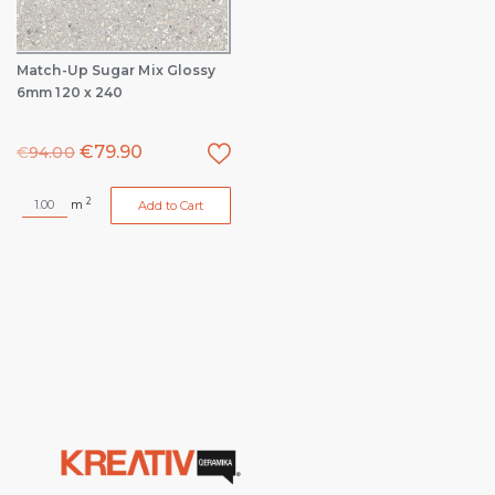
Match-Up Sugar Mix Glossy
6mm 120 x 240
€
79.90
€
94.00
2
m
Add to Cart