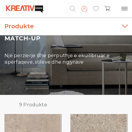
Produkte
Search
for:
MATCH-UP
Një përzierje dhe përputhje e ekuilibruar e
sipërfaqeve, stileve dhe ngjyrave
9
Produkte