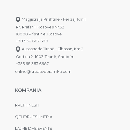
Magjistralja Prishtinë - Ferizaj, Km 1
Rr. Rrafshi i Kosovës Nr.52
10000 Prishtinë, Kosovë
+383 38 602 600
Autostrada Tiranë - Elbasan, Km 2
Godina 2, 1003 Tiranë, Shqipëri
+355 68 353 6687
online@kreativqeramika.com
KOMPANIA
RRETH NESH
QËNDRUESHMËRIA
LAJME DHE EVENTE