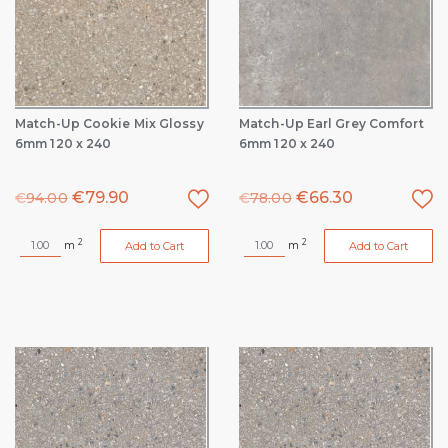
Match-Up Cookie Mix Glossy
Match-Up Earl Grey Comfort
6mm 120 x 240
6mm 120 x 240
€
79.90
€
66.30
€
94.00
€
78.00
2
2
m
m
Add to Cart
Add to Cart