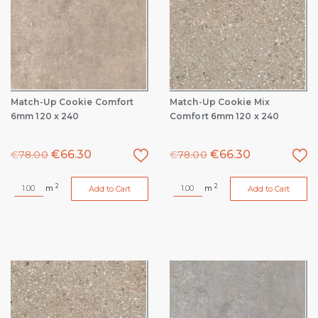
Match-Up Cookie Comfort
Match-Up Cookie Mix
6mm 120 x 240
Comfort 6mm 120 x 240
€
66.30
€
66.30
€
78.00
€
78.00
2
2
m
m
Add to Cart
Add to Cart