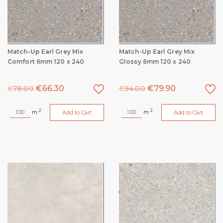
Match-Up Earl Grey Mix
Match-Up Earl Grey Mix
Comfort 6mm 120 x 240
Glossy 6mm 120 x 240
€
66.30
€
79.90
€
78.00
€
94.00
2
2
m
m
Add to Cart
Add to Cart