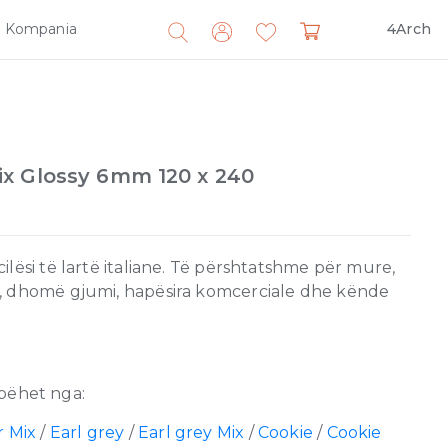
Kompania
4Arch
Search
for:
x Glossy 6mm 120 x 240
lësi të lartë italiane. Të përshtatshme për mure,
, dhomë gjumi, hapësira komcerciale dhe kënde
bëhet nga:
 Mix
/
Earl grey
/
Earl grey Mix
/
Cookie
/
Cookie