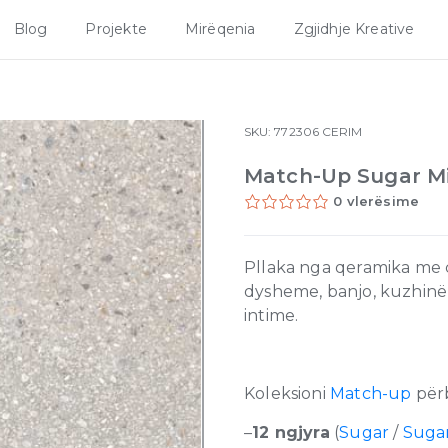
Blog
Projekte
Mirëqenia
Zgjidhje Kreative
SKU:
772306
CERIM
Match-Up Sugar Mi
0 vlerësime
Pllaka nga qeramika me ci
dysheme, banjo, kuzhinë
intime.
Koleksioni
Match-up
për
–
12 ngjyra
(
Sugar
/
Sugar