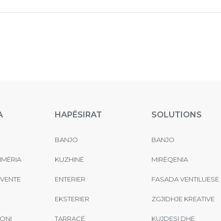
A
HAPËSIRAT
SOLUTIONS
BANJO
BANJO
MËRIA
KUZHINË
MIRËQENIA
EVENTE
ENTERIER
FASADA VENTILUESE
EKSTERIER
ZGJIDHJE KREATIVE
ONI
TARRACË
KUJDESI DHE