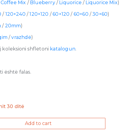
/
Coffee Mix
/
Blueberry
/
Liquorice
/
Liquorice Mix
)
0
/
120×240
/
120×120
/
60×120
/
60×60
/
30×60
)
m
/
20mm
)
qim
/
vrazhdë
)
 koleksioni shfletoni
katalogun
.
 është falas.
imit 30 ditë
Add to cart