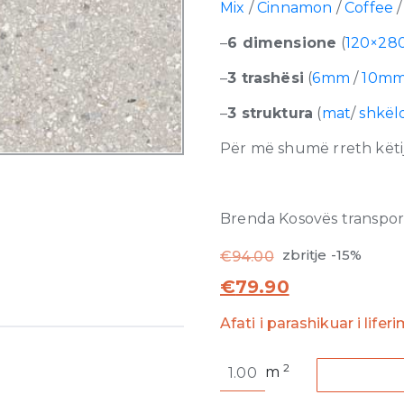
Mix
/
Cinnamon
/
Coffee
–
6 dimensione
(
120×28
–
3 trashësi
(
6mm
/
10m
–
3 struktura
(
mat
/
shkël
Për më shumë rreth këtij
Brenda Kosovës transporti
zbritje -15%
€
94.00
€
79.90
Afati i parashikuar i lifer
Match-
2
m
Up
Sugar