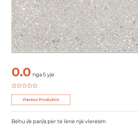
0.0
nga
5
yje
Vlerëso Produktin
Bëhu i/e pari/a për të lënë një vlerësim