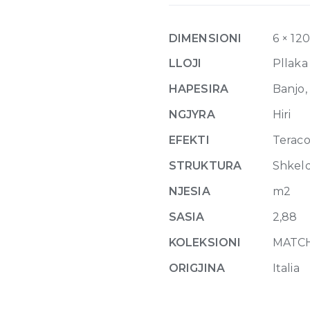
Mix
Glossy
DIMENSIONI
6 × 12
6mm
120
LLOJI
Pllaka
x
HAPESIRA
Banjo, 
240
quantity
NGJYRA
Hiri
EFEKTI
Terac
STRUKTURA
Shkel
NJESIA
m2
SASIA
2,88
KOLEKSIONI
MATC
ORIGJINA
Italia