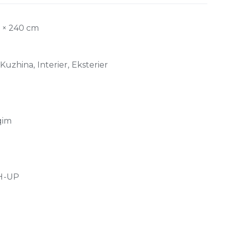
0 × 240 cm
Kuzhina, Interier, Eksterier
o
qim
H-UP