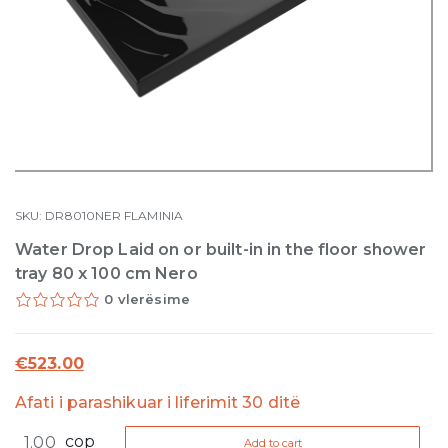
SKU:
DR8010NER
FLAMINIA
Water Drop Laid on or built-in in the floor shower
tray 80 x 100 cm Nero
0 vlerësime
€
523.00
Afati i parashikuar i liferimit 30 ditë
Water
cop
Add to cart
Drop