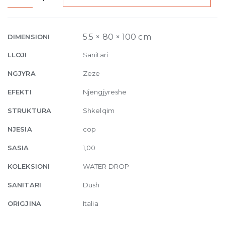
Laid
on
or
5.5 × 80 × 100 cm
DIMENSIONI
built-
LLOJI
Sanitari
in
in
NGJYRA
Zeze
the
EFEKTI
Njengjyreshe
floor
shower
STRUKTURA
Shkelqim
tray
NJESIA
cop
80
x
SASIA
1,00
100
KOLEKSIONI
WATER DROP
cm
Nero
SANITARI
Dush
quantity
ORIGJINA
Italia