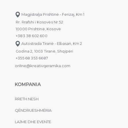
Magjistralja Prishtinë - Ferizaj, Km 1
Rr. Rrafshi i Kosovës Nr.52
10000 Prishtinë, Kosovë
+383 38 602 600
Autostrada Tiranë - Elbasan, Km 2
Godina 2, 1003 Tiranë, Shqipëri
+355 68 353 6687
online@kreativqeramika.com
KOMPANIA
RRETH NESH
QËNDRUESHMËRIA
LAJME DHE EVENTE