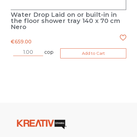
Water Drop Laid on or built-in in
the floor shower tray 140 x 70 cm
Nero
€
659.00
cop
Add to Cart