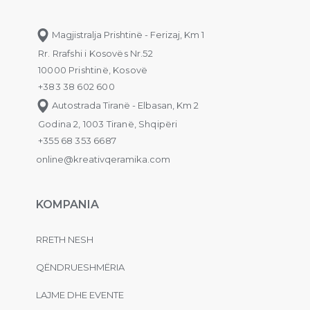
Magjistralja Prishtinë - Ferizaj, Km 1
Rr. Rrafshi i Kosovës Nr.52
10000 Prishtinë, Kosovë
+383 38 602 600
Autostrada Tiranë - Elbasan, Km 2
Godina 2, 1003 Tiranë, Shqipëri
+355 68 353 6687
online@kreativqeramika.com
KOMPANIA
RRETH NESH
QËNDRUESHMËRIA
LAJME DHE EVENTE