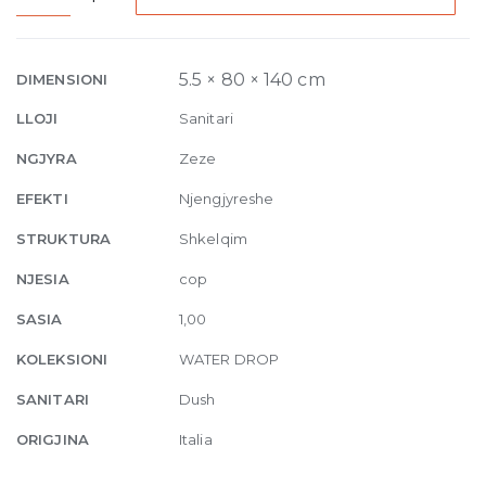
Laid
on
or
5.5 × 80 × 140 cm
DIMENSIONI
built-
LLOJI
Sanitari
in
in
NGJYRA
Zeze
the
EFEKTI
Njengjyreshe
floor
shower
STRUKTURA
Shkelqim
tray
NJESIA
cop
140
x
SASIA
1,00
80
KOLEKSIONI
WATER DROP
cm
Nero
SANITARI
Dush
quantity
ORIGJINA
Italia