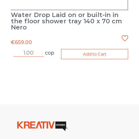
Water Drop Laid on or built-in in
the floor shower tray 140 x 70 cm
Nero
€
659.00
cop
Add to Cart