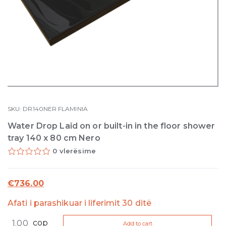
SKU:
DR140NER
FLAMINIA
Water Drop Laid on or built-in in the floor shower
tray 140 x 80 cm Nero
0 vlerësime
€
736.00
Afati i parashikuar i liferimit 30 ditë
Water
cop
Add to cart
Drop