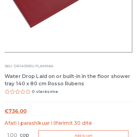
SKU:
DR140RRU
FLAMINIA
Water Drop Laid on or built-in in the floor shower
tray 140 x 80 cm Rosso Rubens
0 vlerësime
€
736.00
Afati i parashikuar i liferimit 30 ditë
Water
cop
Add to cart
Drop