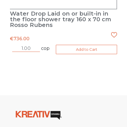
Water Drop Laid on or built-in in
the floor shower tray 160 x 70 cm
Rosso Rubens
€
736.00
cop
Add to Cart