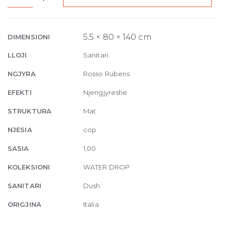
Laid
on
or
5.5 × 80 × 140 cm
DIMENSIONI
built-
LLOJI
Sanitari
in
in
NGJYRA
Rosso Rubens
the
EFEKTI
Njengjyreshe
floor
shower
STRUKTURA
Mat
tray
NJESIA
cop
140
x
SASIA
1,00
80
KOLEKSIONI
WATER DROP
cm
Rosso
SANITARI
Dush
Rubens
quantity
ORIGJINA
Italia