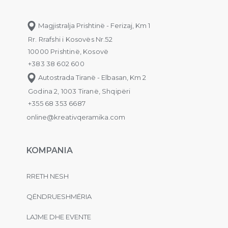
Magjistralja Prishtinë - Ferizaj, Km 1
Rr. Rrafshi i Kosovës Nr.52
10000 Prishtinë, Kosovë
+383 38 602 600
Autostrada Tiranë - Elbasan, Km 2
Godina 2, 1003 Tiranë, Shqipëri
+355 68 353 6687
online@kreativqeramika.com
KOMPANIA
RRETH NESH
QËNDRUESHMËRIA
LAJME DHE EVENTE