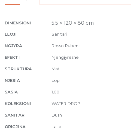
Laid
on
or
5.5 × 120 × 80 cm
DIMENSIONI
built-
LLOJI
Sanitari
in
in
NGJYRA
Rosso Rubens
the
EFEKTI
Njengjyreshe
floor
shower
STRUKTURA
Mat
tray
NJESIA
cop
120
x
SASIA
1,00
80
KOLEKSIONI
WATER DROP
cm
Rosso
SANITARI
Dush
Rubens
quantity
ORIGJINA
Italia