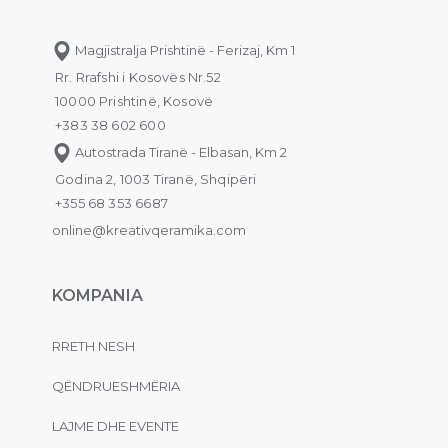
Magjistralja Prishtinë - Ferizaj, Km 1
Rr. Rrafshi i Kosovës Nr.52
10000 Prishtinë, Kosovë
+383 38 602 600
Autostrada Tiranë - Elbasan, Km 2
Godina 2, 1003 Tiranë, Shqipëri
+355 68 353 6687
online@kreativqeramika.com
KOMPANIA
RRETH NESH
QËNDRUESHMËRIA
LAJME DHE EVENTE