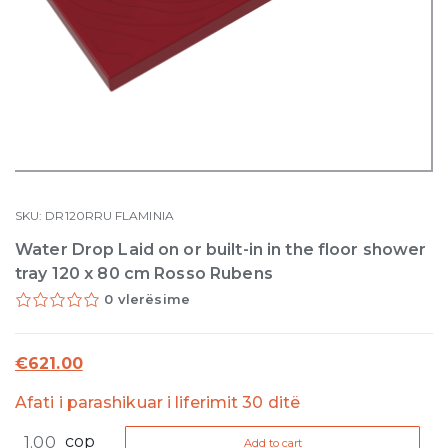
SKU:
DR120RRU
FLAMINIA
Water Drop Laid on or built-in in the floor shower
tray 120 x 80 cm Rosso Rubens
0 vlerësime
€
621.00
Afati i parashikuar i liferimit 30 ditë
Water
cop
Add to cart
Drop