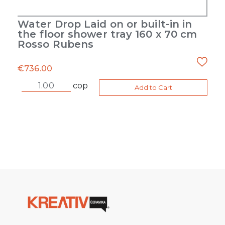
Water Drop Laid on or built-in in
the floor shower tray 160 x 70 cm
Rosso Rubens
€
736.00
cop
Add to Cart