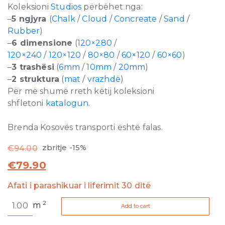
Koleksioni
Studios
përbëhet nga:
–
5 ngjyra
(
Chalk
/
Cloud
/
Concreate
/
Sand
/
Rubber
)
–
6 dimensione
(
120×280
/
120×240
/
120×120
/
80×80
/
60×120
/
60×60
)
–
3 trashësi
(
6mm
/
10mm
/
20mm
)
–
2 struktura
(
mat
/
vrazhdë
)
Për më shumë rreth këtij koleksioni
shfletoni
katalogun
.
Brenda Kosovës transporti është falas.
zbritje -15%
€
94.00
€
79.90
Afati i parashikuar i liferimit 30 ditë
Studios
2
m
Add to cart
Chalk
RPTV