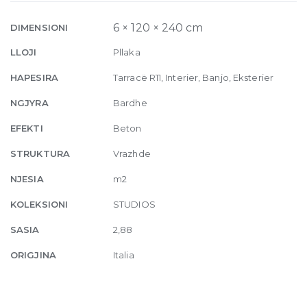
6mm
120
6 × 120 × 240 cm
DIMENSIONI
x
LLOJI
Pllaka
240
quantity
HAPESIRA
Tarracë R11, Interier, Banjo, Eksterier
NGJYRA
Bardhe
EFEKTI
Beton
STRUKTURA
Vrazhde
NJESIA
m2
KOLEKSIONI
STUDIOS
SASIA
2,88
ORIGJINA
Italia