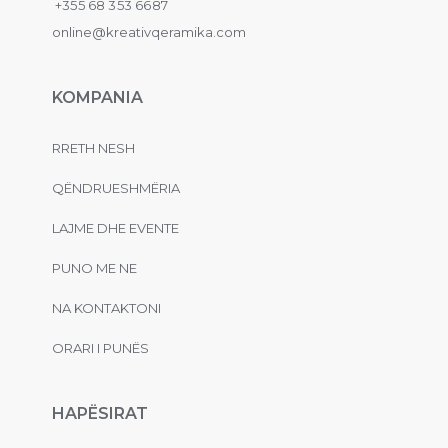
+355 68 353 6687
online@kreativqeramika.com
KOMPANIA
RRETH NESH
QËNDRUESHMËRIA
LAJME DHE EVENTE
PUNO ME NE
NA KONTAKTONI
ORARI I PUNËS
HAPËSIRAT