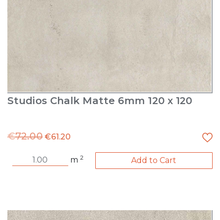
Studios Chalk Matte 6mm 120 x 120
€
72.00
€
61.20
2
m
Add to Cart