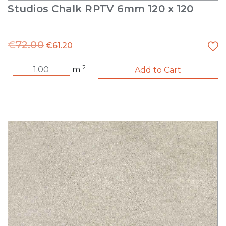
Studios Chalk RPTV 6mm 120 x 120
€
72.00
€
61.20
2
m
Add to Cart