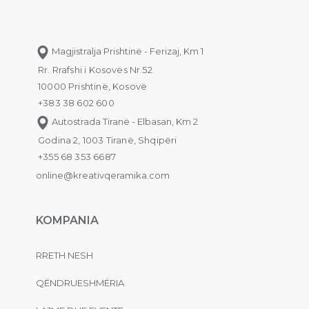
Magjistralja Prishtinë - Ferizaj, Km 1
Rr. Rrafshi i Kosovës Nr.52
10000 Prishtinë, Kosovë
+383 38 602 600
Autostrada Tiranë - Elbasan, Km 2
Godina 2, 1003 Tiranë, Shqipëri
+355 68 353 6687
online@kreativqeramika.com
KOMPANIA
RRETH NESH
QËNDRUESHMËRIA