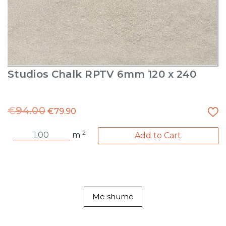
Studios Chalk RPTV 6mm 120 x 240
€
94.00
€
79.90
2
m
Add to Cart
Më shumë