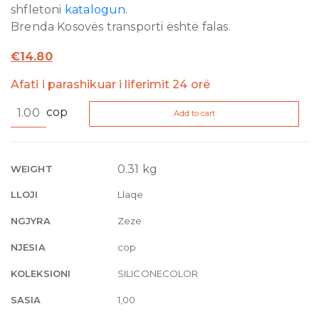
shfletoni
katalogun
.
Brenda Kosovës transporti është falas.
€
14.80
Afati i parashikuar i liferimit 24 orë
Silicone
cop
Add to cart
Color
47
310ml
quantity
0.31 kg
WEIGHT
LLOJI
Llaqe
NGJYRA
Zeze
NJESIA
cop
KOLEKSIONI
SILICONECOLOR
SASIA
1,00