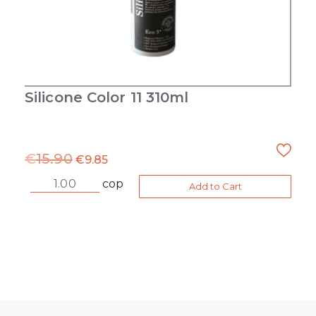
Silicone Color 11 310ml
€
15.90
€
9.85
cop
Add to Cart