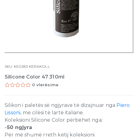
SKU:
K50283
KERAKOLL
Silicone Color 47 310ml
0 vlerësime
Silikon i paletës së ngjyrave të dizajnuar nga
Piero
Lissoni
, me cilësi të lartë italiane.
Koleksioni Silicone Color përbëhet nga:
–
50 ngjyra
Për më shumë rreth këtij koleksioni