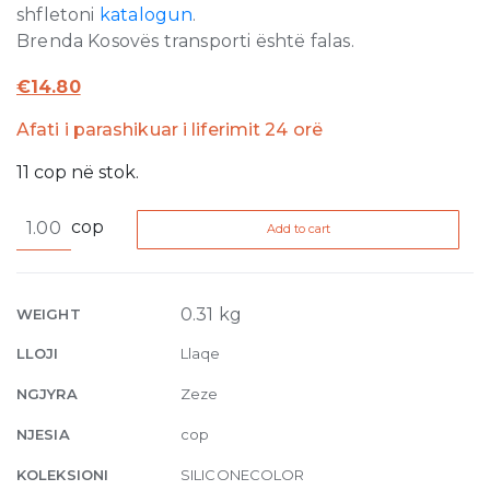
shfletoni
katalogun
.
Brenda Kosovës transporti është falas.
€
14.80
Afati i parashikuar i liferimit 24 orë
11
cop
në stok.
Silicone
cop
Add to cart
Color
12
310ml
quantity
0.31 kg
WEIGHT
LLOJI
Llaqe
NGJYRA
Zeze
NJESIA
cop
KOLEKSIONI
SILICONECOLOR