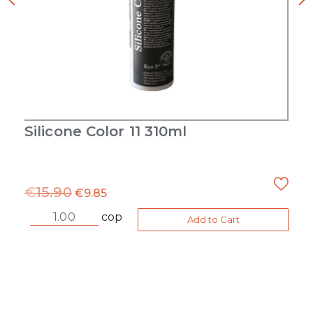
Silicone Color 11 310ml
€
15.90
€
9.85
cop
Add to Cart