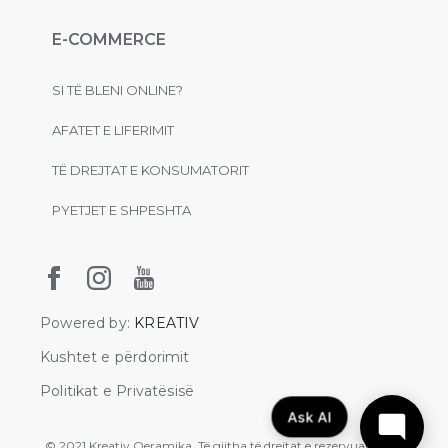
E-COMMERCE
SI TË BLENI ONLINE?
AFATET E LIFERIMIT
TË DREJTAT E KONSUMATORIT
PYETJET E SHPESHTA
Powered by:
KREATIV
Kushtet e përdorimit
Politikat e Privatësisë
Ask AI
© 2021 Kreativ Qeramika. Të gjitha të drejtat e rezervuara