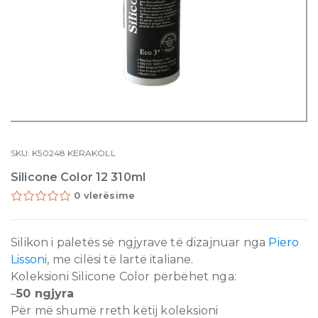
SKU:
K50248
KERAKOLL
Silicone Color 12 310ml
0 vlerësime
Silikon i paletës së ngjyrave të dizajnuar nga
Piero
Lissoni
, me cilësi të lartë italiane.
Koleksioni Silicone Color përbëhet nga:
–
50 ngjyra
Për më shumë rreth këtij koleksioni