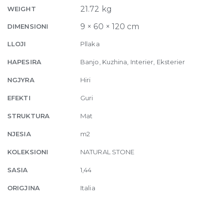
10mm
21.72 kg
WEIGHT
60
9 × 60 × 120 cm
DIMENSIONI
x
120
LLOJI
Pllaka
quantity
HAPESIRA
Banjo, Kuzhina, Interier, Eksterier
NGJYRA
Hiri
EFEKTI
Guri
STRUKTURA
Mat
NJESIA
m2
KOLEKSIONI
NATURAL STONE
SASIA
1,44
ORIGJINA
Italia