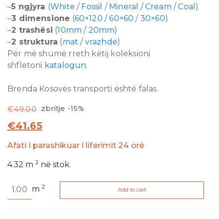
–
5 ngjyra
(
White
/
Fossil
/
Mineral
/
Cream
/
Coal
)
–
3 dimensione
(
60×120
/
60×60
/
30×60
)
–
2 trashësi
(
10mm
/
20mm
)
–
2 struktura
(
mat
/
vrazhdë
)
Për më shumë rreth këtij koleksioni
shfletoni
katalogun
.
Brenda Kosovës transporti është falas.
zbritje -15%
€
49.00
€
41.65
Afati i parashikuar i liferimit 24 orë
2
4.32
m
në stok.
Natural
2
m
Add to cart
Stone
Mineral
Matte