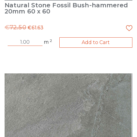
Natural Stone Fossil Bush-hammered
20mm 60 x 60
€
72.50
€
61.63
2
m
Add to Cart