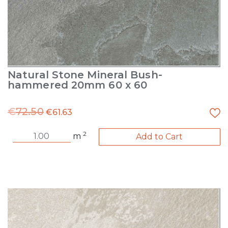
Natural Stone Mineral Bush-
hammered 20mm 60 x 60
€
72.50
€
61.63
2
m
Add to Cart