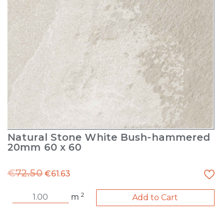
Natural Stone White Bush-hammered
20mm 60 x 60
€
72.50
€
61.63
2
m
Add to Cart