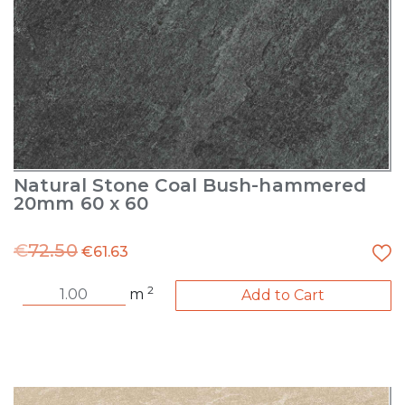
Natural Stone Coal Bush-hammered
20mm 60 x 60
€
72.50
€
61.63
2
m
Add to Cart