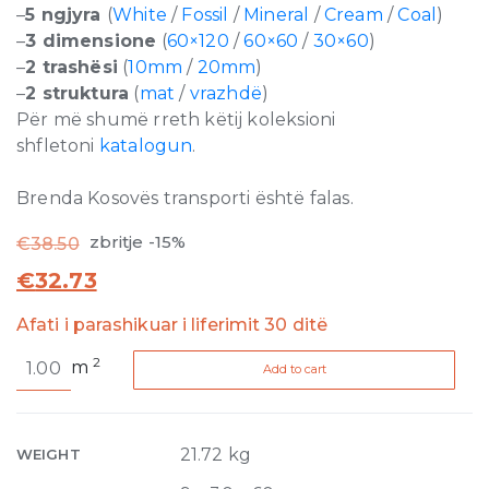
–
5 ngjyra
(
White
/
Fossil
/
Mineral
/
Cream
/
Coal
)
–
3 dimensione
(
60×120
/
60×60
/
30×60
)
–
2 trashësi
(
10mm
/
20mm
)
–
2 struktura
(
mat
/
vrazhdë
)
Për më shumë rreth këtij koleksioni
shfletoni
katalogun
.
Brenda Kosovës transporti është falas.
zbritje -15%
€
38.50
€
32.73
Afati i parashikuar i liferimit 30 ditë
Natural
2
m
Add to cart
Stone
Mineral
Matte
10mm
21.72 kg
WEIGHT
30