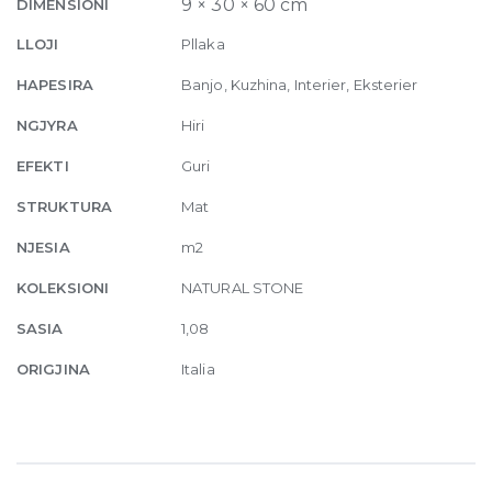
9 × 30 × 60 cm
DIMENSIONI
x
60
LLOJI
Pllaka
quantity
HAPESIRA
Banjo, Kuzhina, Interier, Eksterier
NGJYRA
Hiri
EFEKTI
Guri
STRUKTURA
Mat
NJESIA
m2
KOLEKSIONI
NATURAL STONE
SASIA
1,08
ORIGJINA
Italia