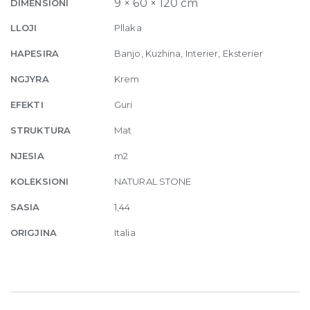
9 × 60 × 120 cm
DIMENSIONI
x
120
LLOJI
Pllaka
quantity
HAPESIRA
Banjo, Kuzhina, Interier, Eksterier
NGJYRA
Krem
EFEKTI
Guri
STRUKTURA
Mat
NJESIA
m2
KOLEKSIONI
NATURAL STONE
SASIA
1,44
ORIGJINA
Italia