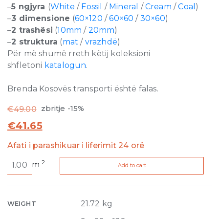
–
5 ngjyra
(
White
/
Fossil
/
Mineral
/
Cream
/
Coal
)
–
3 dimensione
(
60×120
/
60×60
/
30×60
)
–
2 trashësi
(
10mm
/
20mm
)
–
2 struktura
(
mat
/
vrazhdë
)
Për më shumë rreth këtij koleksioni
shfletoni
katalogun
.
Brenda Kosovës transporti është falas.
zbritje -15%
€
49.00
€
41.65
Afati i parashikuar i liferimit 24 orë
Natural
2
m
Add to cart
Stone
Cream
Matte
10mm
21.72 kg
WEIGHT
60